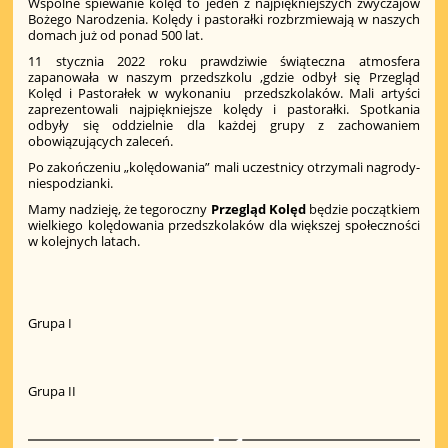
Wspólne śpiewanie kolęd to jeden z najpiękniejszych zwyczajów
Bożego Narodzenia. Kolędy i pastorałki rozbrzmiewają w naszych
domach już od ponad 500 lat.
11 stycznia 2022 roku prawdziwie świąteczna atmosfera
zapanowała w naszym przedszkolu ,gdzie odbył się Przegląd
Kolęd i Pastorałek w wykonaniu przedszkolaków. Mali artyści
zaprezentowali najpiękniejsze kolędy i pastorałki. Spotkania
odbyły się oddzielnie dla każdej grupy z zachowaniem
obowiązujących zaleceń.
Po zakończeniu „kolędowania” mali uczestnicy otrzymali nagrody-
niespodzianki.
Mamy nadzieję, że tegoroczny
Przegląd Kolęd
będzie początkiem
wielkiego kolędowania przedszkolaków dla większej społeczności
w kolejnych latach.
Grupa I
Grupa II
1