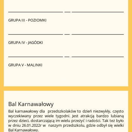
4
GRUPA III - POZIOMKI
6
GRUPA IV - JAGÓDKI
5
GRUPA V - MALINKI
9
Bal Karnawałowy
Bal karnawałowy dla przedszkolaków to dzień niezwykły, często
wyczekiwany przez wiele tygodni. Jest atrakcją bardzo lubianą
przez dzieci, dostarczającą im wielu przeżyć i radości. Tak też było
w dniu 26.01.2022r w naszym przedszkolu, gdzie odbył się wielki
Bal Karnawałowy.