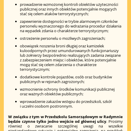
prowadzenie wzmożonej kontroli obiektów użyteczności
publicznej oraz innych obiektów potencjalnie mogących
stać się celem ataków terrorystycznych;
zapewnienie dostępności w trybie alarmowym członków
personelu wyznaczonego do wdrażania procedur działania
na wypadek zdania o charakterze terrorystycznym;
ostrzeżenie personelu o możliwych zagrożeniach;
obowiązek noszenia broni długiej oraz kamizelek
kuloodpornych przez umundurowanych funkcjonariuszy
lub żołnierzy bezpośrednio realizujących zadania związane
z zabezpieczeniem miejsc i obiektów, które potencjalnie
mogą stać się celem zdarzenia o charakterze
terrorystycznym;
dodatkowe kontrole pojazdów, osób oraz budynków
publicznych w rejonach zagrożonych;
wzmocnienie ochrony środków komunikacji publicznej
oraz ważnych obiektów publicznych;
wprowadzenie zakazów wstępu do przedszkoli, szkół
i uczelni osobom postronnym.
W związku z tym w Przedszkolu Samorządowym w Radymnie
będzie czynne tylko jedno wejście od głównej ulicy
. Prosimy
również o zwracanie szczególnej uwagi na wszelkie
niestandardowe sytuacje i potencjalne zagrożenia, na przykład: