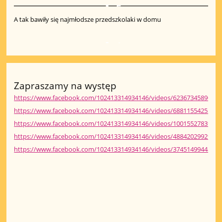
5
A tak bawiły się najmłodsze przedszkolaki w domu
1
Zapraszamy na występ
https://www.facebook.com/102413314934146/videos/62367345890657
https://www.facebook.com/102413314934146/videos/68811554255045
https://www.facebook.com/102413314934146/videos/10015527839045
https://www.facebook.com/102413314934146/videos/48842029929799
https://www.facebook.com/102413314934146/videos/37451499448488