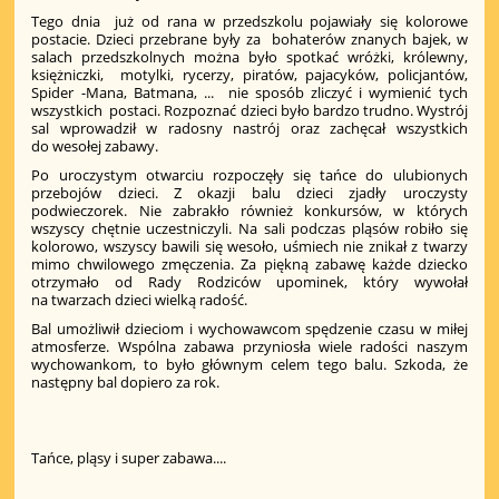
Tego dnia już od rana w przedszkolu pojawiały się kolorowe
postacie. Dzieci przebrane były za bohaterów znanych bajek, w
salach przedszkolnych można było spotkać wróżki, królewny,
księżniczki, motylki, rycerzy, piratów, pajacyków, policjantów,
Spider -Mana, Batmana, ... nie sposób zliczyć i wymienić tych
wszystkich postaci. Rozpoznać dzieci było bardzo trudno. Wystrój
sal wprowadził w radosny nastrój oraz zachęcał wszystkich
do wesołej zabawy.
Po uroczystym otwarciu rozpoczęły się tańce do ulubionych
przebojów dzieci. Z okazji balu dzieci zjadły uroczysty
podwieczorek. Nie zabrakło również konkursów, w których
wszyscy chętnie uczestniczyli. Na sali podczas pląsów robiło się
kolorowo, wszyscy bawili się wesoło, uśmiech nie znikał z twarzy
mimo chwilowego zmęczenia. Za piękną zabawę każde dziecko
otrzymało od Rady Rodziców upominek, który wywołał
na twarzach dzieci wielką radość.
Bal umożliwił dzieciom i wychowawcom spędzenie czasu w miłej
atmosferze. Wspólna zabawa przyniosła wiele radości naszym
wychowankom, to było głównym celem tego balu. Szkoda, że
następny bal dopiero za rok.
Tańce, pląsy i super zabawa....