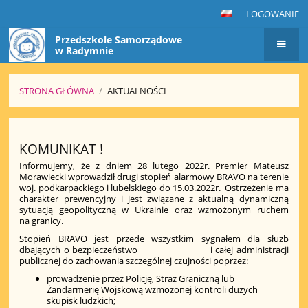
LOGOWANIE
Przedszkole Samorządowe
w Radymnie
STRONA GŁÓWNA
/
AKTUALNOŚCI
Aktualności
KOMUNIKAT !
Informujemy, że z dniem 28 lutego 2022r. Premier Mateusz
Morawiecki wprowadził drugi stopień alarmowy BRAVO na terenie
woj. podkarpackiego i lubelskiego do 15.03.2022r. Ostrzeżenie ma
charakter prewencyjny i jest związane z aktualną dynamiczną
sytuacją geopolityczną w Ukrainie oraz wzmożonym ruchem
na granicy.
Stopień BRAVO jest przede wszystkim sygnałem dla służb
dbających o bezpieczeństwo i całej administracji
publicznej do zachowania szczególnej czujności poprzez:
prowadzenie przez Policję, Straż Graniczną lub
Żandarmerię Wojskową wzmożonej kontroli dużych
skupisk ludzkich;