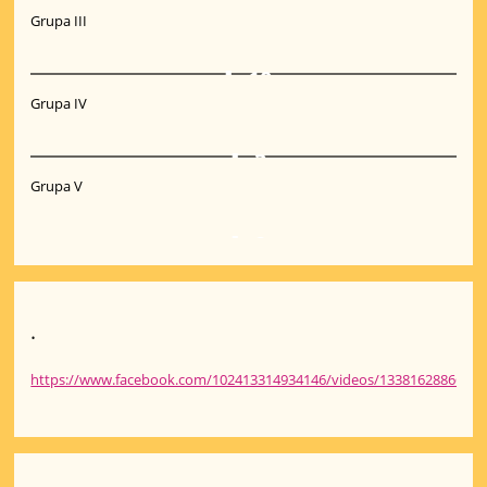
Grupa III
10
Grupa IV
3
Grupa V
2
.
https://www.facebook.com/102413314934146/videos/13381628866156