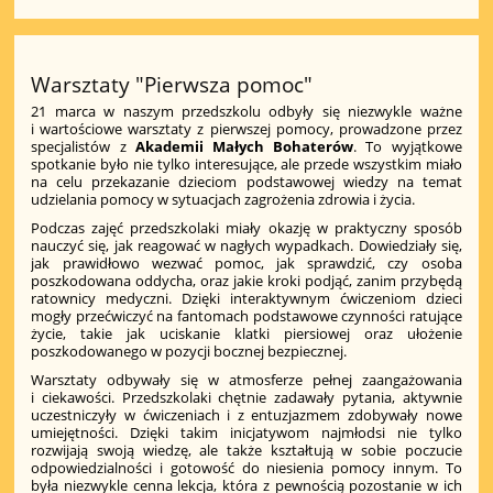
Warsztaty "Pierwsza pomoc"
21 marca w naszym przedszkolu odbyły się niezwykle ważne
i wartościowe warsztaty z pierwszej pomocy, prowadzone przez
specjalistów z
Akademii Małych Bohaterów
. To wyjątkowe
spotkanie było nie tylko interesujące, ale przede wszystkim miało
na celu przekazanie dzieciom podstawowej wiedzy na temat
udzielania pomocy w sytuacjach zagrożenia zdrowia i życia.
Podczas zajęć przedszkolaki miały okazję w praktyczny sposób
nauczyć się, jak reagować w nagłych wypadkach. Dowiedziały się,
jak prawidłowo wezwać pomoc, jak sprawdzić, czy osoba
poszkodowana oddycha, oraz jakie kroki podjąć, zanim przybędą
ratownicy medyczni. Dzięki interaktywnym ćwiczeniom dzieci
mogły przećwiczyć na fantomach podstawowe czynności ratujące
życie, takie jak uciskanie klatki piersiowej oraz ułożenie
poszkodowanego w pozycji bocznej bezpiecznej.
Warsztaty odbywały się w atmosferze pełnej zaangażowania
i ciekawości. Przedszkolaki chętnie zadawały pytania, aktywnie
uczestniczyły w ćwiczeniach i z entuzjazmem zdobywały nowe
umiejętności. Dzięki takim inicjatywom najmłodsi nie tylko
rozwijają swoją wiedzę, ale także kształtują w sobie poczucie
odpowiedzialności i gotowość do niesienia pomocy innym. To
była niezwykle cenna lekcja, która z pewnością pozostanie w ich