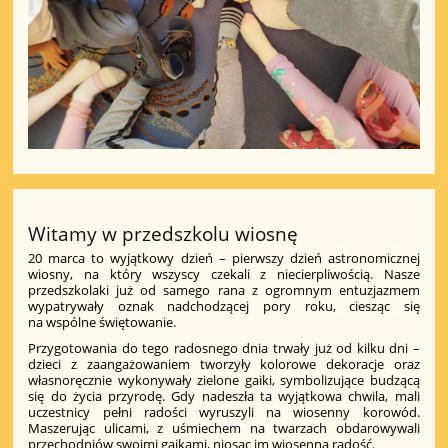
Witamy w przedszkolu wiosnę
20 marca to wyjątkowy dzień – pierwszy dzień astronomicznej
wiosny, na który wszyscy czekali z niecierpliwością. Nasze
przedszkolaki już od samego rana z ogromnym entuzjazmem
wypatrywały oznak nadchodzącej pory roku, ciesząc się
na wspólne świętowanie.
Przygotowania do tego radosnego dnia trwały już od kilku dni –
dzieci z zaangażowaniem tworzyły kolorowe dekoracje oraz
własnoręcznie wykonywały zielone gaiki, symbolizujące budzącą
się do życia przyrodę. Gdy nadeszła ta wyjątkowa chwila, mali
uczestnicy pełni radości wyruszyli na wiosenny korowód.
Maszerując ulicami, z uśmiechem na twarzach obdarowywali
przechodniów swoimi gaikami, niosąc im wiosenną radość.