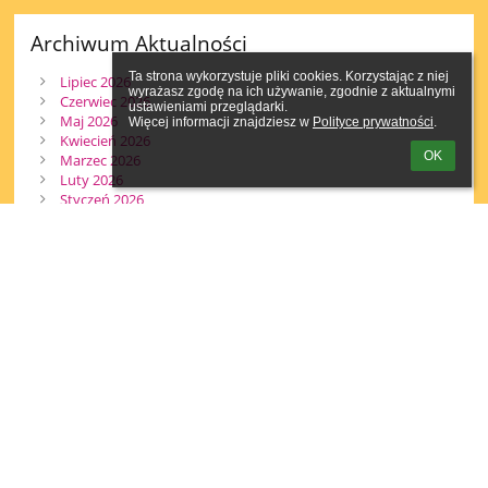
Archiwum Aktualności
Ta strona wykorzystuje pliki cookies. Korzystając z niej 
Lipiec 2026
wyrażasz zgodę na ich używanie, zgodnie z aktualnymi 
Czerwiec 2026
ustawieniami przeglądarki.

Maj 2026
Więcej informacji znajdziesz w 
Polityce prywatności
.
Kwiecień 2026
OK
Marzec 2026
Luty 2026
Styczeń 2026
Grudzień 2025
Listopad 2025
Październik 2025
Wrzesień 2025
Sierpień 2025
Czerwiec 2025
Maj 2025
Kwiecień 2025
Marzec 2025
Luty 2025
Styczeń 2025
Grudzień 2024
Listopad 2024
Październik 2024