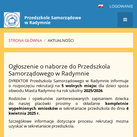
LOGOWANIE
Przedszkole Samorządowe
w Radymnie
STRONA GŁÓWNA
/
AKTUALNOŚCI
Aktualności
Ogłoszenie o naborze do Przedszkola
Samorządowego w Radymnie
DYREKTOR Przedszkola Samorządowego w Radymnie informuje
o rozpoczęciu rekrutacji na
5 wolnych miejsc
dla dzieci spoza
obwodu Miasta Radymno na rok szkolny
2025/2026
.
Rodziców i opiekunów zainteresowanych zapisaniem dziecka
do naszej placówki prosimy o składanie
kompletnie
wypełnionych wniosków
w sekretariacie przedszkola do dnia
4
kwietnia 2025 r.
Szczegółowe informacje dotyczące procesu rekrutacji można
uzyskać w sekretariacie przedszkola.