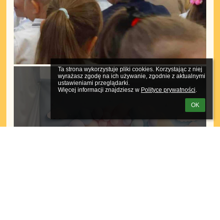
Ta strona wykorzystuje pliki cookies. Korzystając z niej 
wyrażasz zgodę na ich używanie, zgodnie z aktualnymi 
ustawieniami przeglądarki.

Więcej informacji znajdziesz w 
Polityce prywatności
.
OK
57