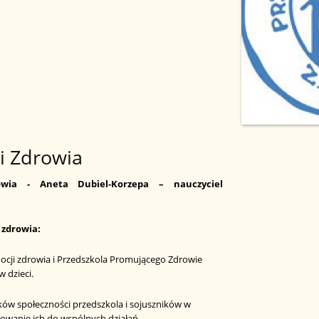
i Zdrowia
owia - Aneta Dubiel-Korzepa – nauczyciel
 zdrowia:
cji zdrowia i Przedszkola Promującego Zdrowie
 dzieci.
ków społeczności przedszkola i sojuszników w
owanie ich do wspólnych działań.