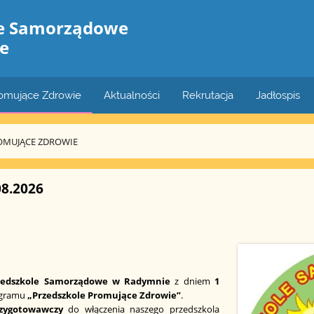
le Samorządowe
e
romujące Zdrowie
Aktualności
Rekrutacja
Jadłospis
OMUJĄCE ZDROWIE
08.2026
zedszkole Samorządowe w Radymnie
z dniem
1
ogramu
„Przedszkole Promujące Zdrowie”
.
rzygotowawczy
do włączenia naszego przedszkola