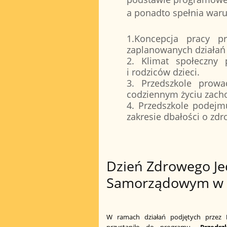
a ponadto spełnia war
1.Koncepcja pracy prz
zaplanowanych działań 
2. Klimat społeczny 
i rodziców dzieci.
3. Przedszkole prow
codziennym życiu zach
4. Przedszkole podejm
zakresie dbałości o zdr
Dzień Zdrowego Je
Samorządowym w
W ramach działań podjętych przez
przystąpiło do programu
„Przeds