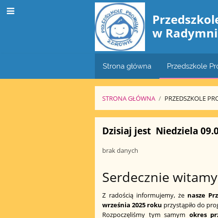
Przedszko
w Radymni
Strona główna
Przedszkole P
STRONA GŁÓWNA
/
PRZEDSZKOLE PR
Przedszkole
Dzisiaj jest
Niedziela 09.
Promujące
brak danych
Zdrowie
Serdecznie witamy
Z radością informujemy, że
nasze Pr
września 2025 roku
przystąpiło do pr
Rozpoczęliśmy tym samym
okres p