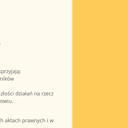
e
przyjają:
wników
łości działań na rzecz
rowiu.
ch aktach prawnych i w