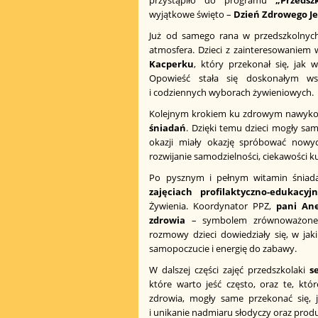
wyjątkowe święto –
Dzień Zdrowego J
Już od samego rana w przedszkolnyc
atmosfera. Dzieci z zainteresowaniem 
Kacperku
, który przekonał się, jak 
Opowieść stała się doskonałym w
i codziennych wyborach żywieniowych.
Kolejnym krokiem ku zdrowym nawyk
śniadań
. Dzięki temu dzieci mogły sam
okazji miały okazję spróbować nowy
rozwijanie samodzielności, ciekawości k
Po pysznym i pełnym witamin śniadan
zajęciach profilaktyczno-edukacyj
Żywienia. Koordynator PPZ,
pani Ane
zdrowia
– symbolem zrównoważonego 
rozmowy dzieci dowiedziały się, w jak
samopoczucie i energię do zabawy.
W dalszej części zajęć przedszkolaki
s
które warto jeść często, oraz te, któ
zdrowia, mogły same przekonać się, j
i unikanie nadmiaru słodyczy oraz pro