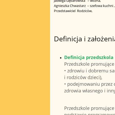
Jadwiga Gębarowska – woźna,
Agnieszka Chwastarz – szefowa kuchni ,
Przedstawiciel Rodziców,
Definicja i założe
Definicja przedszkol
Przedszkole promujące z
• zdrowiu i dobremu sa
i rodziców dzieci),
• podejmowaniu przez cz
zdrowia własnego i inn
Przedszkole promujące 
podstawie programowe