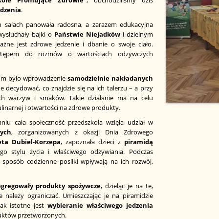
edzenia
.
h salach panowała radosna, a zarazem edukacyjna
wysłuchały bajki o
Państwie Niejadków
i dzielnym
ważne jest zdrowe jedzenie i dbanie o swoje ciało.
stępem do rozmów o wartościach odżywczych
om było wprowadzenie
samodzielnie nakładanych
e decydować, co znajdzie się na ich talerzu – a przy
ch warzyw i smaków. Takie działanie ma na celu
ulinarnej i otwartości na zdrowe produkty.
iu cała społeczność przedszkola wzięła udział w
nych
, zorganizowanych z okazji Dnia Zdrowego
ta Dubiel-Korzepa
, zapoznała dzieci z
piramidą
stylu życia i właściwego odżywiania. Podczas
i sposób codzienne posiłki wpływają na ich rozwój,
egregowały produkty spożywcze
, dzieląc je na te,
re należy ograniczać. Umieszczając je na piramidzie
ak istotne jest
wybieranie właściwego jedzenia
duktów przetworzonych.