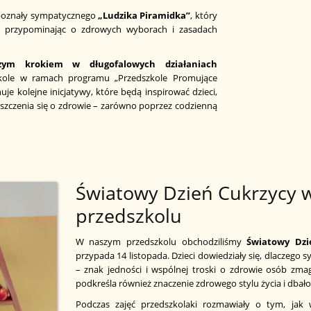
i poznały sympatycznego
„Ludzika Piramidka”
, który
k, przypominając o zdrowych wyborach i zasadach
szym krokiem w długofalowych działaniach
kole w ramach programu „Przedszkole Promujące
je kolejne inicjatywy, które będą inspirować dzieci,
oszczenia się o zdrowie – zarówno poprzez codzienną
Światowy Dzień Cukrzycy 
przedszkolu
W naszym przedszkolu obchodziliśmy
Światowy Dzi
przypada 14 listopada. Dzieci dowiedziały się, dlaczego 
– znak jedności i wspólnej troski o zdrowie osób zmaga
podkreśla również znaczenie zdrowego stylu życia i dbało
Podczas zajęć przedszkolaki rozmawiały o tym, jak 