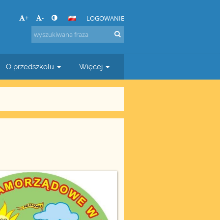
+
-
LOGOWANIE
O przedszkolu
Więcej