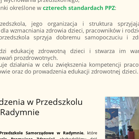
unki określone w
czterech standardach PPZ
:
edszkola, jego organizacja i struktura sprzyjają
dla wzmacniania zdrowia dzieci, pracowników i rodzi
przedszkola sprzyja dobremu samopoczuciu i zd
adzi edukację zdrowotną dzieci i stwarza im wa
owań prozdrowotnych.
uje działania w celu zwiększenia kompetencji prac
owie oraz do prowadzenia edukacji zdrowotnej dzieci.
dzenia w Przedszkolu
 Radymnie
Przedszkole Samorządowe w Radymnie
, które
zkole Promujące Zdrowie”
, obchodziliśmy dziś