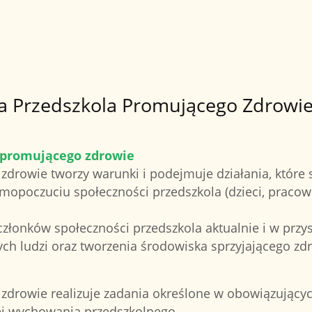
nia Przedszkola Promującego Zdrowi
a promującego zdrowie
drowie tworzy warunki i podejmuje działania, które s
mopoczuciu społeczności przedszkola (dzieci, praco
łonków społeczności przedszkola aktualnie i w przysz
ych ludzi oraz tworzenia środowiska sprzyjającego zd
zdrowie realizuje zadania określone w obowiązujący
j wychowania przedszkolnego,