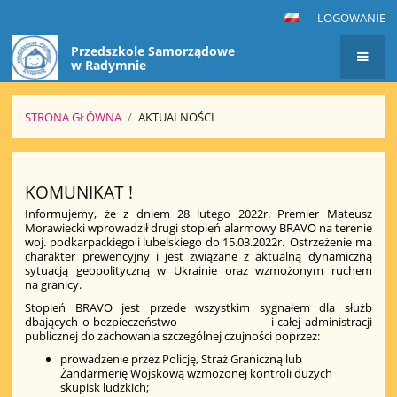
LOGOWANIE
Przedszkole Samorządowe
w Radymnie
STRONA GŁÓWNA
/
AKTUALNOŚCI
Aktualności
KOMUNIKAT !
Informujemy, że z dniem 28 lutego 2022r. Premier Mateusz
Morawiecki wprowadził drugi stopień alarmowy BRAVO na terenie
woj. podkarpackiego i lubelskiego do 15.03.2022r. Ostrzeżenie ma
charakter prewencyjny i jest związane z aktualną dynamiczną
sytuacją geopolityczną w Ukrainie oraz wzmożonym ruchem
na granicy.
Stopień BRAVO jest przede wszystkim sygnałem dla służb
dbających o bezpieczeństwo i całej administracji
publicznej do zachowania szczególnej czujności poprzez:
prowadzenie przez Policję, Straż Graniczną lub
Żandarmerię Wojskową wzmożonej kontroli dużych
skupisk ludzkich;