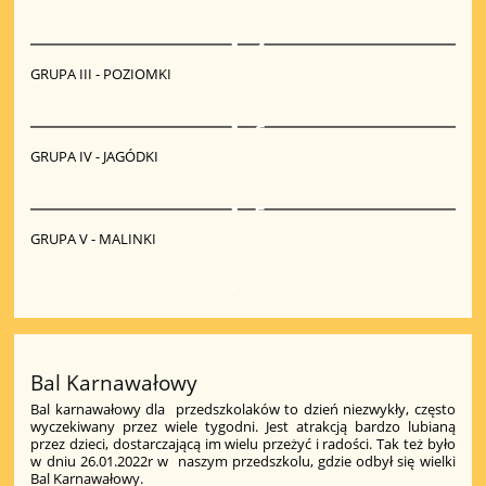
4
GRUPA III - POZIOMKI
6
GRUPA IV - JAGÓDKI
5
GRUPA V - MALINKI
9
Bal Karnawałowy
Bal karnawałowy dla przedszkolaków to dzień niezwykły, często
wyczekiwany przez wiele tygodni. Jest atrakcją bardzo lubianą
przez dzieci, dostarczającą im wielu przeżyć i radości. Tak też było
w dniu 26.01.2022r w naszym przedszkolu, gdzie odbył się wielki
Bal Karnawałowy.