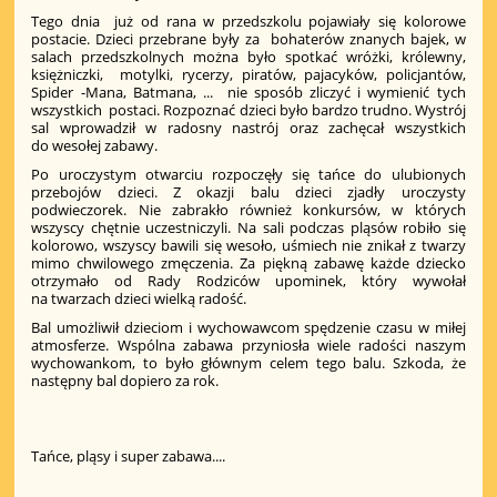
Tego dnia już od rana w przedszkolu pojawiały się kolorowe
postacie. Dzieci przebrane były za bohaterów znanych bajek, w
salach przedszkolnych można było spotkać wróżki, królewny,
księżniczki, motylki, rycerzy, piratów, pajacyków, policjantów,
Spider -Mana, Batmana, ... nie sposób zliczyć i wymienić tych
wszystkich postaci. Rozpoznać dzieci było bardzo trudno. Wystrój
sal wprowadził w radosny nastrój oraz zachęcał wszystkich
do wesołej zabawy.
Po uroczystym otwarciu rozpoczęły się tańce do ulubionych
przebojów dzieci. Z okazji balu dzieci zjadły uroczysty
podwieczorek. Nie zabrakło również konkursów, w których
wszyscy chętnie uczestniczyli. Na sali podczas pląsów robiło się
kolorowo, wszyscy bawili się wesoło, uśmiech nie znikał z twarzy
mimo chwilowego zmęczenia. Za piękną zabawę każde dziecko
otrzymało od Rady Rodziców upominek, który wywołał
na twarzach dzieci wielką radość.
Bal umożliwił dzieciom i wychowawcom spędzenie czasu w miłej
atmosferze. Wspólna zabawa przyniosła wiele radości naszym
wychowankom, to było głównym celem tego balu. Szkoda, że
następny bal dopiero za rok.
Tańce, pląsy i super zabawa....