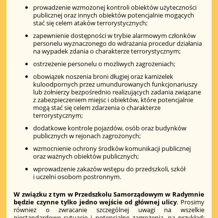
prowadzenie wzmożonej kontroli obiektów użyteczności
publicznej oraz innych obiektów potencjalnie mogących
stać się celem ataków terrorystycznych;
zapewnienie dostępności w trybie alarmowym członków
personelu wyznaczonego do wdrażania procedur działania
na wypadek zdania o charakterze terrorystycznym;
ostrzeżenie personelu o możliwych zagrożeniach;
obowiązek noszenia broni długiej oraz kamizelek
kuloodpornych przez umundurowanych funkcjonariuszy
lub żołnierzy bezpośrednio realizujących zadania związane
z zabezpieczeniem miejsc i obiektów, które potencjalnie
mogą stać się celem zdarzenia o charakterze
terrorystycznym;
dodatkowe kontrole pojazdów, osób oraz budynków
publicznych w rejonach zagrożonych;
wzmocnienie ochrony środków komunikacji publicznej
oraz ważnych obiektów publicznych;
wprowadzenie zakazów wstępu do przedszkoli, szkół
i uczelni osobom postronnym.
W związku z tym w Przedszkolu Samorządowym w Radymnie
będzie czynne tylko jedno wejście od głównej ulicy
. Prosimy
również o zwracanie szczególnej uwagi na wszelkie
niestandardowe sytuacje i potencjalne zagrożenia, na przykład: