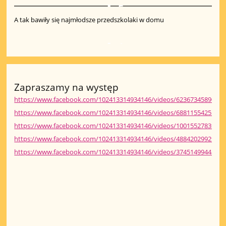
5
A tak bawiły się najmłodsze przedszkolaki w domu
1
Zapraszamy na występ
https://www.facebook.com/102413314934146/videos/62367345890657
https://www.facebook.com/102413314934146/videos/68811554255045
https://www.facebook.com/102413314934146/videos/10015527839045
https://www.facebook.com/102413314934146/videos/48842029929799
https://www.facebook.com/102413314934146/videos/37451499448488