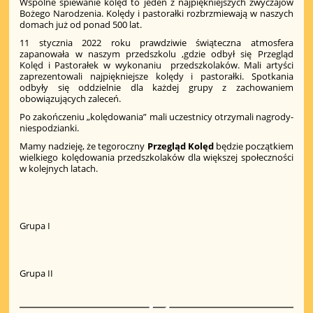
Wspólne śpiewanie kolęd to jeden z najpiękniejszych zwyczajów
Bożego Narodzenia. Kolędy i pastorałki rozbrzmiewają w naszych
domach już od ponad 500 lat.
11 stycznia 2022 roku prawdziwie świąteczna atmosfera
zapanowała w naszym przedszkolu ,gdzie odbył się Przegląd
Kolęd i Pastorałek w wykonaniu przedszkolaków. Mali artyści
zaprezentowali najpiękniejsze kolędy i pastorałki. Spotkania
odbyły się oddzielnie dla każdej grupy z zachowaniem
obowiązujących zaleceń.
Po zakończeniu „kolędowania” mali uczestnicy otrzymali nagrody-
niespodzianki.
Mamy nadzieję, że tegoroczny
Przegląd Kolęd
będzie początkiem
wielkiego kolędowania przedszkolaków dla większej społeczności
w kolejnych latach.
Grupa I
Grupa II
1