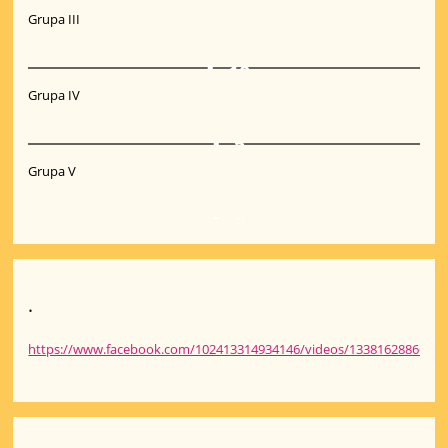
Grupa III
10
Grupa IV
3
Grupa V
2
.
https://www.facebook.com/102413314934146/videos/13381628866156