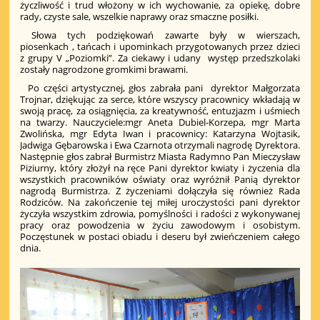
życzliwość i trud włożony w ich wychowanie, za opiekę, dobre
rady, czyste sale, wszelkie naprawy oraz smaczne posiłki.
Słowa tych podziękowań zawarte były w wierszach,
piosenkach , tańcach i upominkach przygotowanych przez dzieci
z grupy V „Poziomki”. Za ciekawy i udany występ przedszkolaki
zostały nagrodzone gromkimi brawami.
Po części artystycznej, głos zabrała pani dyrektor Małgorzata
Trojnar, dziękując za serce, które wszyscy pracownicy wkładają w
swoją pracę, za osiągnięcia, za kreatywność, entuzjazm i uśmiech
na twarzy. Nauczyciele:mgr Aneta Dubiel-Korzepa, mgr Marta
Zwolińska, mgr Edyta Iwan i pracownicy: Katarzyna Wojtasik,
Jadwiga Gębarowska i Ewa Czarnota otrzymali nagrodę Dyrektora.
Następnie głos zabrał Burmistrz Miasta Radymno Pan Mieczysław
Piziurny, który złożył na ręce Pani dyrektor kwiaty i życzenia dla
wszystkich pracowników oświaty oraz wyróżnił Panią dyrektor
nagrodą Burmistrza. Z życzeniami dołączyła się również Rada
Rodziców. Na zakończenie tej miłej uroczystości pani dyrektor
życzyła wszystkim zdrowia, pomyślności i radości z wykonywanej
pracy oraz powodzenia w życiu zawodowym i osobistym.
Poczęstunek w postaci obiadu i deseru był zwieńczeniem całego
dnia.