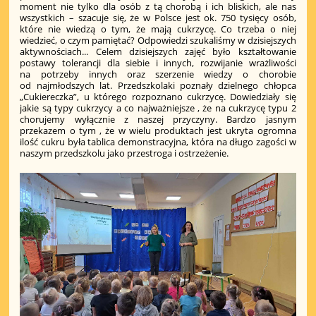
moment nie tylko dla osób z tą chorobą i ich bliskich, ale nas
wszystkich – szacuje się, że w Polsce jest ok. 750 tysięcy osób,
które nie wiedzą o tym, że mają cukrzycę. Co trzeba o niej
wiedzieć, o czym pamiętać? Odpowiedzi szukaliśmy w dzisiejszych
aktywnościach...
Celem dzisiejszych zajęć było kształtowanie
postawy tolerancji dla siebie i innych, rozwijanie wrażliwości
na potrzeby innych oraz szerzenie wiedzy o chorobie
od najmłodszych lat. Przedszkolaki poznały dzielnego chłopca
„Cukiereczka”, u którego rozpoznano cukrzycę. Dowiedziały się
jakie są typy cukrzycy a co najważniejsze , że na cukrzycę typu 2
chorujemy wyłącznie z naszej przyczyny. Bardzo jasnym
przekazem o tym , że w wielu produktach jest ukryta ogromna
ilość cukru była tablica demonstracyjna, która na długo zagości w
naszym przedszkolu jako przestroga i ostrzeżenie.