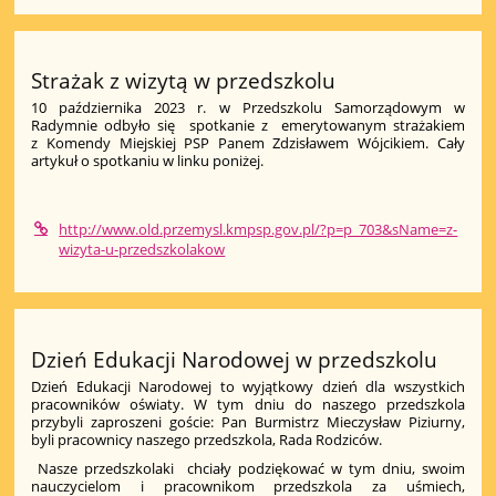
Strażak z wizytą w przedszkolu
10 października 2023 r. w Przedszkolu Samorządowym w
Radymnie odbyło się spotkanie z emerytowanym strażakiem
z Komendy Miejskiej PSP Panem Zdzisławem Wójcikiem. Cały
artykuł o spotkaniu w linku poniżej.
http://www.old.przemysl.kmpsp.gov.pl/?p=p_703&sName=z-
wizyta-u-przedszkolakow
Dzień Edukacji Narodowej w przedszkolu
Dzień Edukacji Narodowej to wyjątkowy dzień dla wszystkich
pracowników oświaty. W tym dniu do naszego przedszkola
przybyli zaproszeni goście: Pan Burmistrz Mieczysław Piziurny,
byli pracownicy naszego przedszkola, Rada Rodziców.
Nasze przedszkolaki chciały podziękować w tym dniu, swoim
nauczycielom i pracownikom przedszkola za uśmiech,