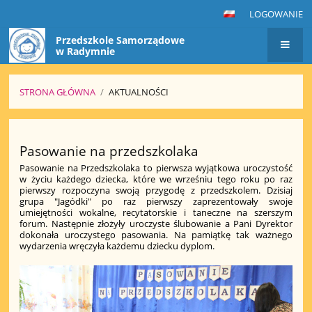
LOGOWANIE
Przedszkole Samorządowe
w Radymnie
STRONA GŁÓWNA
/
AKTUALNOŚCI
Aktualności
Pasowanie na przedszkolaka
Pasowanie na Przedszkolaka to pierwsza wyjątkowa uroczystość
w życiu każdego dziecka, które we wrześniu tego roku po raz
pierwszy rozpoczyna swoją przygodę z przedszkolem. Dzisiaj
grupa "Jagódki" po raz pierwszy zaprezentowały swoje
umiejętności wokalne, recytatorskie i taneczne na szerszym
forum. Następnie złożyły uroczyste ślubowanie a Pani Dyrektor
dokonała uroczystego pasowania. Na pamiątkę tak ważnego
wydarzenia wręczyła każdemu dziecku dyplom.