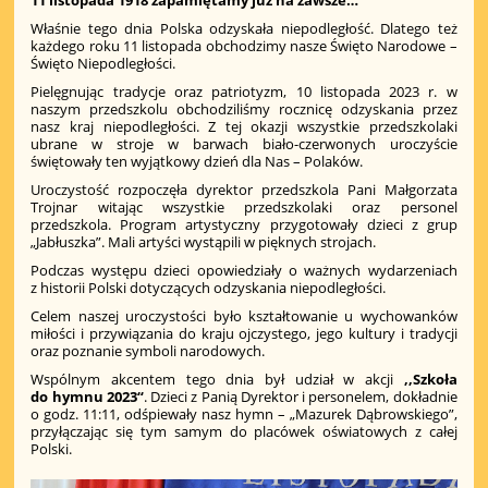
Właśnie tego dnia Polska odzyskała niepodległość. Dlatego też
każdego roku 11 listopada obchodzimy nasze Święto Narodowe –
Święto Niepodległości.
Pielęgnując tradycje oraz patriotyzm, 10 listopada 2023 r. w
naszym przedszkolu obchodziliśmy rocznicę odzyskania przez
nasz kraj niepodległości. Z tej okazji wszystkie przedszkolaki
ubrane w stroje w barwach biało-czerwonych uroczyście
świętowały ten wyjątkowy dzień dla Nas – Polaków.
Uroczystość rozpoczęła dyrektor przedszkola Pani Małgorzata
Trojnar witając wszystkie przedszkolaki oraz personel
przedszkola. Program artystyczny przygotowały dzieci z grup
„Jabłuszka”. Mali artyści wystąpili w pięknych strojach.
Podczas występu dzieci opowiedziały o ważnych wydarzeniach
z historii Polski dotyczących odzyskania niepodległości.
Celem naszej uroczystości było kształtowanie u wychowanków
miłości i przywiązania do kraju ojczystego, jego kultury i tradycji
oraz poznanie symboli narodowych.
Wspólnym akcentem tego dnia był udział w akcji
,,Szkoła
do hymnu 2023“
. Dzieci z Panią Dyrektor i personelem, dokładnie
o godz. 11:11, odśpiewały nasz hymn – „Mazurek Dąbrowskiego”,
przyłączając się tym samym do placówek oświatowych z całej
Polski.