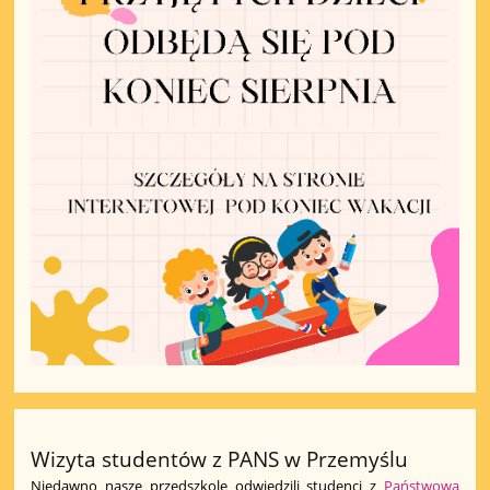
Wizyta studentów z PANS w Przemyślu
Niedawno nasze przedszkole odwiedzili studenci z
Państwowa