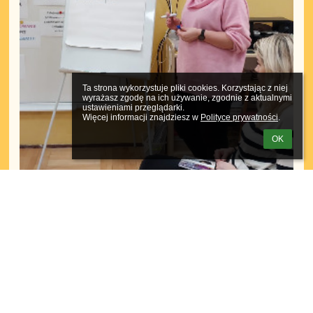
Ta strona wykorzystuje pliki cookies. Korzystając z niej 
wyrażasz zgodę na ich używanie, zgodnie z aktualnymi 
ustawieniami przeglądarki.

Więcej informacji znajdziesz w 
Polityce prywatności
.
OK