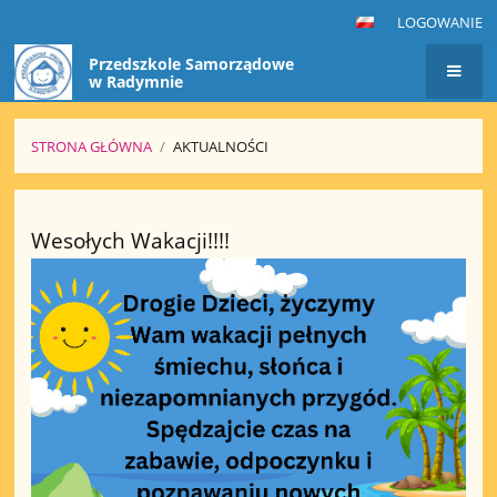
LOGOWANIE
Przedszkole Samorządowe
w Radymnie
STRONA GŁÓWNA
/
AKTUALNOŚCI
Aktualności
Wesołych Wakacji!!!!