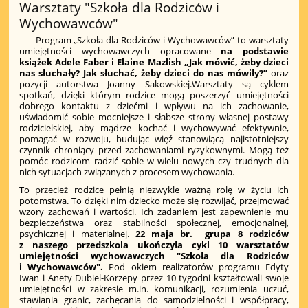
Warsztaty "Szkoła dla Rodziców i
Wychowawców"
Program „Szkoła dla Rodziców i Wychowawców” to warsztaty
umiejętności wychowawczych opracowane
na podstawie
książek Adele Faber i Elaine Mazlish „Jak mówić, żeby dzieci
nas słuchały? Jak słuchać, żeby dzieci do nas mówiły?”
oraz
pozycji autorstwa Joanny Sakowskiej.Warsztaty są cyklem
spotkań, dzięki którym rodzice mogą poszerzyć umiejętności
dobrego kontaktu z dziećmi i wpływu na ich zachowanie,
uświadomić sobie mocniejsze i słabsze strony własnej postawy
rodzicielskiej, aby mądrze kochać i wychowywać efektywnie,
pomagać w rozwoju, budując więź stanowiącą najistotniejszy
czynnik chroniący przed zachowaniami ryzykownymi. Mogą też
pomóc rodzicom radzić sobie w wielu nowych czy trudnych dla
nich sytuacjach związanych z procesem wychowania.
To przecież rodzice pełnią niezwykle ważną rolę w życiu ich
potomstwa. To dzięki nim dziecko może się rozwijać, przejmować
wzory zachowań i wartości. Ich zadaniem jest zapewnienie mu
bezpieczeństwa oraz stabilności społecznej, emocjonalnej,
psychicznej i materialnej.
22 maja br. grupa 8 rodziców
z naszego przedszkola ukończyła cykl 10 warsztatów
umiejętności wychowawczych "Szkoła dla Rodziców
i Wychowawców".
Pod okiem realizatorów programu Edyty
Iwan i Anety Dubiel-Korzepy przez 10 tygodni kształtowali swoje
umiejętności w zakresie m.in. komunikacji, rozumienia uczuć,
stawiania granic, zachęcania do samodzielności i współpracy,