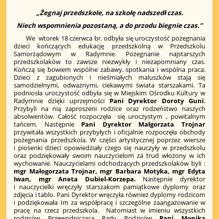
„Żegnaj przedszkole, na szkołę nadszedł czas.
Niech wspomnienia pozostaną, a do przodu biegnie czas.”
We wtorek 18 czerwca br. odbyła się uroczystość pożegnania
dzieci kończących edukację przedszkolną w Przedszkolu
Samorządowym w Radymnie. Pożegnanie najstarszych
przedszkolaków to zawsze niezwykły i niezapomniany czas.
Kończą się bowiem wspólne zabawy, spotkania i wspólna praca.
Dzieci z zagubionych i nieśmiałych maluszków stają się
samodzielnymi, odważnymi, ciekawymi świata starszakami. Ta
podniosła uroczystość odbyła się w Miejskim Ośrodku Kultury w
Radymnie dzięki uprzejmości
Pani Dyrektor Doroty Guni
.
Przybyli na nią zaproszeni rodzice oraz rodzeństwo naszych
absolwentów. Całość rozpoczęła się uroczystym , powitalnym
tańcem. Następnie
Pani Dyrektor Małgorzata Trojnar
przywitała wszystkich przybyłych i oficjalnie rozpoczęła obchody
pożegnania przedszkola. W części artystycznej poprzez wiersze
i piosenki dzieci opowiedziały czego się nauczyły w przedszkolu
oraz podziękowały swoim nauczycielom za trud włożony w ich
wychowanie. Nauczycielami odchodzących przedszkolaków byli :
mgr Małogorzata Trojnar, mgr Barbara Motyka, mgr Edyta
Iwan, mgr Aneta Dubiel-Korzepa.
Następnie dyrektor
i nauczycielki wręczyły starszakom pamiątkowe dyplomy oraz
zdjęcia i tablo. Pani Dyrektor wręczyła również dyplomy rodzicom
i podziękowała Im za współpracę i szczególne zaangażowanie w
pracę na rzecz przedszkola. Natomiast w imieniu wszystkich
rodziców Przewodnicząca Rady Rodziców
Pani Monika