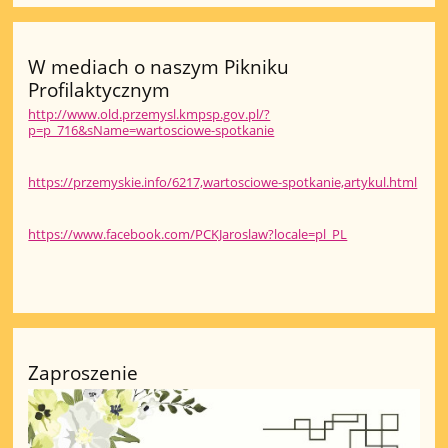
W mediach o naszym Pikniku
Profilaktycznym
http://www.old.przemysl.kmpsp.gov.pl/?
p=p_716&sName=wartosciowe-spotkanie
https://przemyskie.info/6217,wartosciowe-spotkanie,artykul.html
https://www.facebook.com/PCKJaroslaw?locale=pl_PL
Zaproszenie