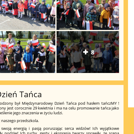
8
zień Tańca
dzony był Międzynarodowy Dzień Tańca pod hasłem tańczMY !
y jest corocznie 29 kwietnia i ma na celu promowanie tańca jako
eślenie jego znaczenia w życiu ludzi.
z naszego przedszkola.
y swoją energią i pasją poruszając serca widzów! Ich wyjątkowe
y podziw! Ich ruchy, gesty i ekspresja twarzy sprawiły, że scena