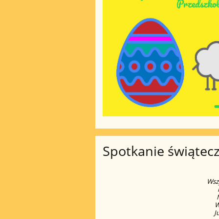
Spotkanie świątec
Wszy
W
J