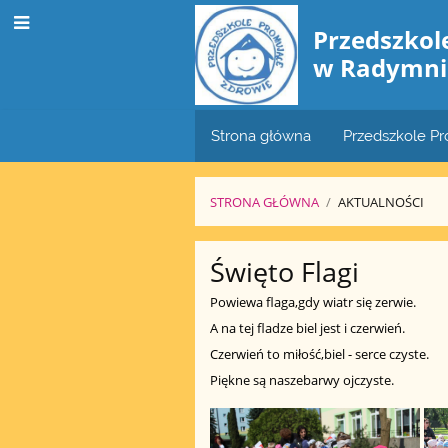
Przedszko
w Radymni
Strona główna
Przedszkole P
STRONA GŁÓWNA
/
AKTUALNOŚCI
Aktualności
Święto Flagi
Powiewa flaga,gdy wiatr się zerwie.
A na tej fladze biel jest i czerwień.
Czerwień to miłość,biel - serce czyste.
Piękne są naszebarwy ojczyste.