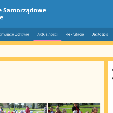
le Samorządowe
e
romujące Zdrowie
Aktualności
Rekrutacja
Jadłospis