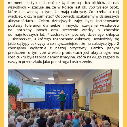
moment nie tylko dla osób z tą chorobą i ich bliskich, ale nas
wszystkich – szacuje się, że w Polsce jest ok. 750 tysięcy osób,
które nie wiedzą o tym, że mają cukrzycę. Co trzeba o niej
wiedzieć, o czym pamiętać? Odpowiedzi szukaliśmy w dzisiejszych
aktywnościach...
Celem dzisiejszych zajęć było kształtowanie
postawy tolerancji dla siebie i innych, rozwijanie wrażliwości
na potrzeby innych oraz szerzenie wiedzy o chorobie
od najmłodszych lat. Przedszkolaki poznały dzielnego chłopca
„Cukiereczka”, u którego rozpoznano cukrzycę. Dowiedziały się
jakie są typy cukrzycy a co najważniejsze , że na cukrzycę typu 2
chorujemy wyłącznie z naszej przyczyny. Bardzo jasnym
przekazem o tym , że w wielu produktach jest ukryta ogromna
ilość cukru była tablica demonstracyjna, która na długo zagości w
naszym przedszkolu jako przestroga i ostrzeżenie.