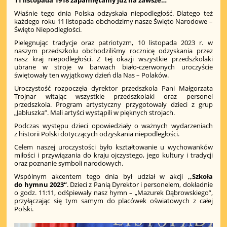
Właśnie tego dnia Polska odzyskała niepodległość. Dlatego też
każdego roku 11 listopada obchodzimy nasze Święto Narodowe –
Święto Niepodległości.
Pielęgnując tradycje oraz patriotyzm, 10 listopada 2023 r. w
naszym przedszkolu obchodziliśmy rocznicę odzyskania przez
nasz kraj niepodległości. Z tej okazji wszystkie przedszkolaki
ubrane w stroje w barwach biało-czerwonych uroczyście
świętowały ten wyjątkowy dzień dla Nas – Polaków.
Uroczystość rozpoczęła dyrektor przedszkola Pani Małgorzata
Trojnar witając wszystkie przedszkolaki oraz personel
przedszkola. Program artystyczny przygotowały dzieci z grup
„Jabłuszka”. Mali artyści wystąpili w pięknych strojach.
Podczas występu dzieci opowiedziały o ważnych wydarzeniach
z historii Polski dotyczących odzyskania niepodległości.
Celem naszej uroczystości było kształtowanie u wychowanków
miłości i przywiązania do kraju ojczystego, jego kultury i tradycji
oraz poznanie symboli narodowych.
Wspólnym akcentem tego dnia był udział w akcji
,,Szkoła
do hymnu 2023“
. Dzieci z Panią Dyrektor i personelem, dokładnie
o godz. 11:11, odśpiewały nasz hymn – „Mazurek Dąbrowskiego”,
przyłączając się tym samym do placówek oświatowych z całej
Polski.