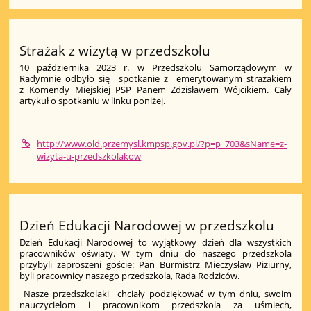
Strażak z wizytą w przedszkolu
10 października 2023 r. w Przedszkolu Samorządowym w
Radymnie odbyło się spotkanie z emerytowanym strażakiem
z Komendy Miejskiej PSP Panem Zdzisławem Wójcikiem. Cały
artykuł o spotkaniu w linku poniżej.
http://www.old.przemysl.kmpsp.gov.pl/?p=p_703&sName=z-
wizyta-u-przedszkolakow
Dzień Edukacji Narodowej w przedszkolu
Dzień Edukacji Narodowej to wyjątkowy dzień dla wszystkich
pracowników oświaty. W tym dniu do naszego przedszkola
przybyli zaproszeni goście: Pan Burmistrz Mieczysław Piziurny,
byli pracownicy naszego przedszkola, Rada Rodziców.
Nasze przedszkolaki chciały podziękować w tym dniu, swoim
nauczycielom i pracownikom przedszkola za uśmiech,