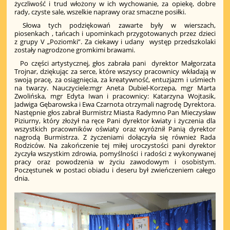
życzliwość i trud włożony w ich wychowanie, za opiekę, dobre
rady, czyste sale, wszelkie naprawy oraz smaczne posiłki.
Słowa tych podziękowań zawarte były w wierszach,
piosenkach , tańcach i upominkach przygotowanych przez dzieci
z grupy V „Poziomki”. Za ciekawy i udany występ przedszkolaki
zostały nagrodzone gromkimi brawami.
Po części artystycznej, głos zabrała pani dyrektor Małgorzata
Trojnar, dziękując za serce, które wszyscy pracownicy wkładają w
swoją pracę, za osiągnięcia, za kreatywność, entuzjazm i uśmiech
na twarzy. Nauczyciele:mgr Aneta Dubiel-Korzepa, mgr Marta
Zwolińska, mgr Edyta Iwan i pracownicy: Katarzyna Wojtasik,
Jadwiga Gębarowska i Ewa Czarnota otrzymali nagrodę Dyrektora.
Następnie głos zabrał Burmistrz Miasta Radymno Pan Mieczysław
Piziurny, który złożył na ręce Pani dyrektor kwiaty i życzenia dla
wszystkich pracowników oświaty oraz wyróżnił Panią dyrektor
nagrodą Burmistrza. Z życzeniami dołączyła się również Rada
Rodziców. Na zakończenie tej miłej uroczystości pani dyrektor
życzyła wszystkim zdrowia, pomyślności i radości z wykonywanej
pracy oraz powodzenia w życiu zawodowym i osobistym.
Poczęstunek w postaci obiadu i deseru był zwieńczeniem całego
dnia.