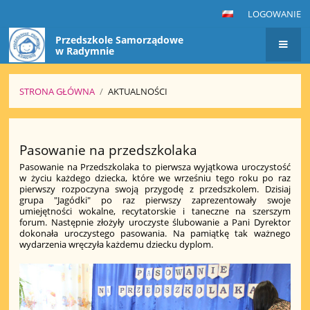
LOGOWANIE
Przedszkole Samorządowe
w Radymnie
STRONA GŁÓWNA
/
AKTUALNOŚCI
Aktualności
Pasowanie na przedszkolaka
Pasowanie na Przedszkolaka to pierwsza wyjątkowa uroczystość
w życiu każdego dziecka, które we wrześniu tego roku po raz
pierwszy rozpoczyna swoją przygodę z przedszkolem. Dzisiaj
grupa "Jagódki" po raz pierwszy zaprezentowały swoje
umiejętności wokalne, recytatorskie i taneczne na szerszym
forum. Następnie złożyły uroczyste ślubowanie a Pani Dyrektor
dokonała uroczystego pasowania. Na pamiątkę tak ważnego
wydarzenia wręczyła każdemu dziecku dyplom.