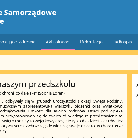
le Samorządowe
e
romujące Zdrowie
Aktualności
Rekrutacja
Jadłospis
naszym przedszkolu
 chroni, co daje siłę” (Sophia Loren)
 odbywały się w grupach uroczystości z okazji Święta Rodziny.
zycznym zaprezentowała wierszyki, piosenki oraz wyjątkowo
dziękowania i miłości dla swoich rodziców. Dzieci pod opieką
 przygotowywały się do swoich ról wiedząc, że przedstawienie to
ięto rodziny to wyjątkowy czas, nie tylko dla dzieci, lecz również
porywu serca, zwłaszcza, gdy widzi się swoje dziecko w charakterze
orcy.