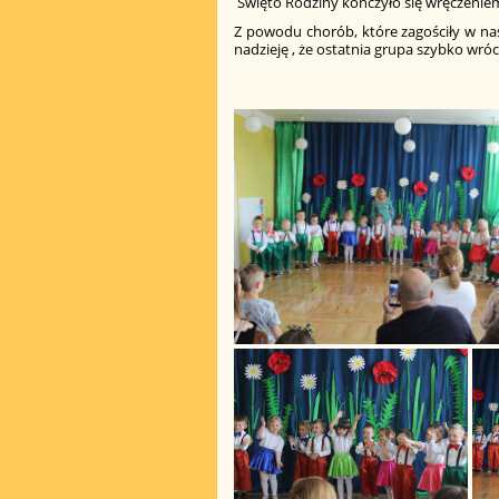
Święto Rodziny kończyło się wręczenie
Z powodu chorób, które zagościły w na
nadzieję , że ostatnia grupa szybko wróci