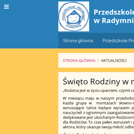
Przedszko
w Radymni
Strona główna
Przedszkole P
STRONA GŁÓWNA
/
AKTUALNOŚCI
Aktualności
Święto Rodziny w 
„Rodzina jest w życiu oparciem, czymś co
W miesiącu maju w naszym przedszkolu
Każda grupa w montażach słowno-mu
wzruszające tańce będące wyrazem po
nauczycieli z ogromnym zaangażowaniem
dedykowane jest ukochanym Rodzicom. Św
dla Rodziców. To czas pełen wzruszeń i 
aktora, który ukazuje swoją miłość odbi