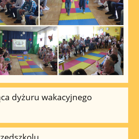
ąca dyżuru wakacyjnego
rzedszkolu