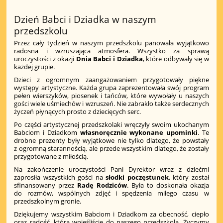
Dzień Babci i Dziadka w naszym
przedszkolu
Przez cały tydzień w naszym przedszkolu panowała wyjątkowo
radosna i wzruszająca atmosfera. Wszystko za sprawą
uroczystości z okazji
Dnia Babci i Dziadka
, które odbywały się w
każdej grupie.
Dzieci z ogromnym zaangażowaniem przygotowały piękne
występy artystyczne. Każda grupa zaprezentowała swój program
pełen wierszyków, piosenek i tańców, które wywołały u naszych
gości wiele uśmiechów i wzruszeń. Nie zabrakło także serdecznych
życzeń płynących prosto z dziecięcych serc.
Po części artystycznej przedszkolaki wręczyły swoim ukochanym
Babciom i Dziadkom
własnoręcznie wykonane upominki
. Te
drobne prezenty były wyjątkowe nie tylko dlatego, że powstały
z ogromną starannością, ale przede wszystkim dlatego, że zostały
przygotowane z miłością.
Na zakończenie uroczystości Pani Dyrektor wraz z dziećmi
zaprosiła wszystkich gości na
słodki poczęstunek
, który został
sfinansowany przez
Radę Rodziców
. Była to doskonała okazja
do rozmów, wspólnych zdjęć i spędzenia miłego czasu w
przedszkolnym gronie.
Dziękujemy wszystkim Babciom i Dziadkom za obecność, ciepło
oraz radość, którą wnieśliście do naszego przedszkola. Życzymy