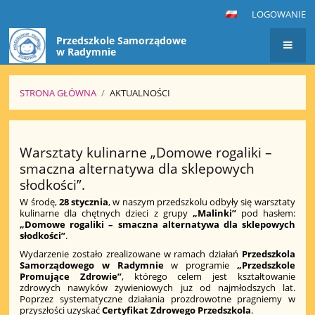
LOGOWANIE
Przedszkole Samorządowe
w Radymnie
STRONA GŁÓWNA
/
AKTUALNOŚCI
Aktualności
Warsztaty kulinarne „Domowe rogaliki –
smaczna alternatywa dla sklepowych
słodkości”.
W środę,
28 stycznia
, w naszym przedszkolu odbyły się warsztaty
kulinarne dla chętnych dzieci z grupy
„Malinki”
pod hasłem:
„Domowe rogaliki – smaczna alternatywa dla sklepowych
słodkości”
.
Wydarzenie zostało zrealizowane w ramach działań
Przedszkola
Samorządowego w Radymnie
w programie
„Przedszkole
Promujące Zdrowie”
, którego celem jest kształtowanie
zdrowych nawyków żywieniowych już od najmłodszych lat.
Poprzez systematyczne działania prozdrowotne pragniemy w
przyszłości uzyskać
Certyfikat Zdrowego Przedszkola
.