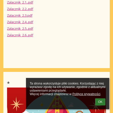
Zalacznik_2.1..pdf
Zalacznik_2.2..pdf
Zalacznik_2.3.pdf
Zalacznik_2.4..pdf
Zalacznik_2.5..pdf
Zalacznik_2.6..pdf
*
Ta strona wykorzystuje pliki cookies. Korzystając z niej 
wyrażasz zgodę na ich używanie, zgodnie z aktualnymi 
ustawieniami przeglądarki.

Więcej informacji znajdziesz w 
Polityce prywatności
.
OK