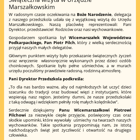
Marszałkowskim
W radosnym czasie oczekiwania na
Boże Narodzenie
, delegacja
z naszego przedszkola udała się z wyjątkową wizytą do Urzędu
Marszałkowskiego. Naszą placówkę reprezentowali: Pani
Dyrektor, przedstawiciel Rodziców oraz nasi wychowankowie.
Gospodarzem spotkania był
Wicemarszałek Województwa
Podkarpackiego, Pan Piotr Pilch
, który z wielką serdecznością
przyjął naszych małych delegatów.
Głównym punktem wizyty było przekazanie świątecznych życzeń
oraz wręczenie własnoręcznie wykonanych przez dzieci ozdób
choinkowych. Spotkanie było pełne uśmiechów, a w murach
urzędu poczuliśmy prawdziwie radosną, rodzinną atmosferę.
Pani Dyrektor Przedszkola podkreśla:
„To dla nas bardzo ważne, aby od najmłodszych lat uczyć dzieci
szacunku do tradycji oraz budować więzi z instytucjami, które
wspierają nasz region. Jesteśmy dumni, że nasze przedszkolaki
z taką odwagą i wdziękiem pełniły rolę małych kolędników”.
Serdecznie dziękujemy
Panu Wicemarszałkowi Piotrowi
Pilchowi
za niezwykle ciepłe przyjęcie, poświęcony czas oraz
słodkie upominki, które wywołały uśmiechy na twarzach naszych
wychowanków. Takie spotkania przypominają nam, że istotą
nadchodzących świąt jest życzliwość i otwartość na drugiego
człowieka.