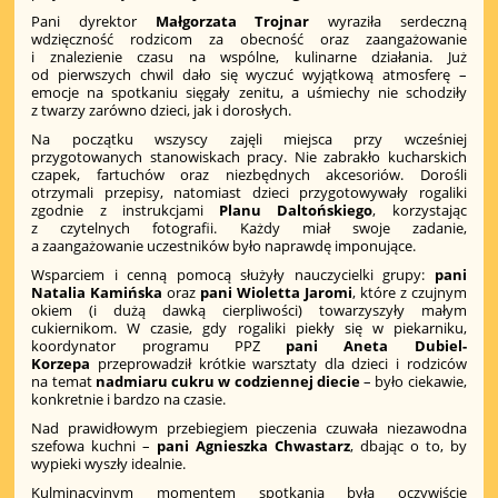
Pani dyrektor
Małgorzata Trojnar
wyraziła serdeczną
wdzięczność rodzicom za obecność oraz zaangażowanie
i znalezienie czasu na wspólne, kulinarne działania. Już
od pierwszych chwil dało się wyczuć wyjątkową atmosferę –
emocje na spotkaniu sięgały zenitu, a uśmiechy nie schodziły
z twarzy zarówno dzieci, jak i dorosłych.
Na początku wszyscy zajęli miejsca przy wcześniej
przygotowanych stanowiskach pracy. Nie zabrakło kucharskich
czapek, fartuchów oraz niezbędnych akcesoriów. Dorośli
otrzymali przepisy, natomiast dzieci przygotowywały rogaliki
zgodnie z instrukcjami
Planu Daltońskiego
, korzystając
z czytelnych fotografii. Każdy miał swoje zadanie,
a zaangażowanie uczestników było naprawdę imponujące.
Wsparciem i cenną pomocą służyły nauczycielki grupy:
pani
Natalia Kamińska
oraz
pani Wioletta Jaromi
, które z czujnym
okiem (i dużą dawką cierpliwości) towarzyszyły małym
cukiernikom. W czasie, gdy rogaliki piekły się w piekarniku,
koordynator programu PPZ
pani Aneta Dubiel-
Korzepa
przeprowadził krótkie warsztaty dla dzieci i rodziców
na temat
nadmiaru cukru w codziennej diecie
– było ciekawie,
konkretnie i bardzo na czasie.
Nad prawidłowym przebiegiem pieczenia czuwała niezawodna
szefowa kuchni –
pani Agnieszka Chwastarz
, dbając o to, by
wypieki wyszły idealnie.
Kulminacyjnym momentem spotkania była oczywiście