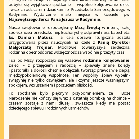
odbyło się wyjątkowe spotkanie – wspólne kolędowanie dzieci
wraz z rodzicami i dziadkami z Przedszkola Samorządowego w
Radymnie. Wydarzenie miało miejsce w kościele pw.
Najświętszego Serca Pana Jezusa w Radymnie
.
Nasze świętowanie rozpoczęliśmy
Mszą Świętą
w intencji całej
społeczności przedszkolnej. Eucharystię odprawił nasz katecheta,
ks. Damian Matusz
, a cała oprawa liturgiczna została
przygotowana przez nauczycieli na czele z
Panią Dyrektor
Małgorzatą Trojnar
. Modlitwie towarzyszyła serdeczna,
rodzinna obecność oraz wdzięczność za wspólnie przeżyty czas.
Tuż po Mszy rozpoczęło się właściwe
rodzinne kolędowanie
.
Dzieci – z przejęciem i radością – śpiewały znane kolędy
i pastorałki a dorośli chętnie dołączali, tworząc prawdziwie ciepłą,
międzypokoleniową wspólnotę. Ten wspólny śpiew wypełnił
świątynię nie tylko dźwiękiem, ale i czymś jeszcze ważniejszym:
spokojem, wzruszeniem i poczuciem bliskości.
To spotkanie było pięknym przypomnieniem, że Boże
Narodzenie nie kończy się wraz z ostatnią bombką na choince –
czasem zostaje z nami dłużej… zwłaszcza kiedy ma postać
dziecięcego śpiewu i rodzinnych uśmiechów.