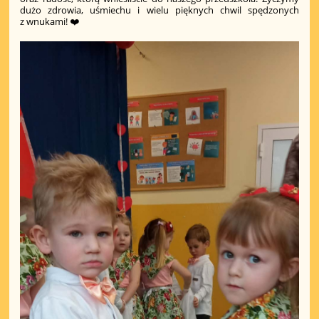
dużo zdrowia, uśmiechu i wielu pięknych chwil spędzonych
z wnukami! ❤️