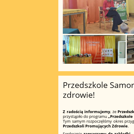
Przedszkole Samo
zdrowie!
Z radością informujemy
, że
Przedsz
przystąpiło do programu
„Przedszkole
Tym samym rozpoczęliśmy okres przyg
Przedszkoli Promujących Zdrowie
.
Serdecznie
zapraszamy do zakładki 