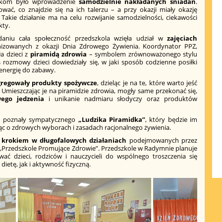
ykom było wprowadzenie
samodzielnie nakładanych śniadań
.
ać, co znajdzie się na ich talerzu – a przy okazji miały okazję
kie działanie ma na celu rozwijanie samodzielności, ciekawości
kty.
aniu cała społeczność przedszkola wzięła udział w
zajęciach
nizowanych z okazji Dnia Zdrowego Żywienia. Koordynator PPZ,
ła dzieci z
piramidą zdrowia
– symbolem zrównoważonego stylu
 rozmowy dzieci dowiedziały się, w jaki sposób codzienne posiłki
 energię do zabawy.
gregowały produkty spożywcze
, dzieląc je na te, które warto jeść
ć. Umieszczając je na piramidzie zdrowia, mogły same przekonać się,
wego jedzenia
i unikanie nadmiaru słodyczy oraz produktów
eci poznały sympatycznego
„Ludzika Piramidka”
, który będzie im
jąc o zdrowych wyborach i zasadach racjonalnego żywienia.
 krokiem w długofalowych działaniach
podejmowanych przez
„Przedszkole Promujące Zdrowie”. Przedszkole w Radymnie planuje
ować dzieci, rodziców i nauczycieli do wspólnego troszczenia się
ietę, jak i aktywność fizyczną.