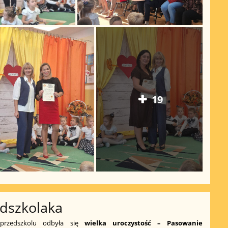
19
dszkolaka
zedszkolu odbyła się
wielka uroczystość – Pasowanie