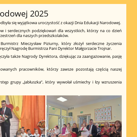
rodowej 2025
dbyła się wyjątkowa uroczystość z okazji Dnia Edukacji Narodowej.
ów i serdecznych podziękowań dla wszystkich, którzy na co dzień
 przestrzeń dla naszych przedszkolaków.
Burmistrz Mieczysław Piziurny, który złożył serdeczne życzenia
ęczył Nagrodę Burmistrza Pani Dyrektor Małgorzacie Trojnar.
czyła także Nagrody Dyrektora, dziękując za zaangażowanie, pasję
owanych pracowników, którzy zawsze pozostają częścią naszej
ystęp grupy „Jabłuszka”, który wywołał uśmiechy i łzy wzruszenia