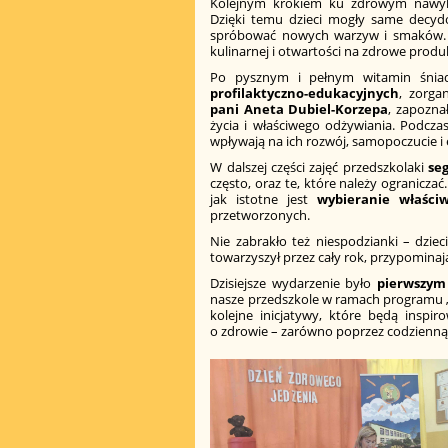
Kolejnym krokiem ku zdrowym naw
Dzięki temu dzieci mogły same decydow
spróbować nowych warzyw i smaków. Ta
kulinarnej i otwartości na zdrowe produ
Po pysznym i pełnym witamin śniad
profilaktyczno-edukacyjnych
, zorga
pani Aneta Dubiel-Korzepa
, zapozna
życia i właściwego odżywiania. Podczas
wpływają na ich rozwój, samopoczucie i
W dalszej części zajęć przedszkolaki
se
często, oraz te, które należy ogranicza
jak istotne jest
wybieranie właści
przetworzonych.
Nie zabrakło też niespodzianki – dzi
towarzyszył przez cały rok, przypomina
Dzisiejsze wydarzenie było
pierwszym
nasze przedszkole w ramach programu 
kolejne inicjatywy, które będą inspir
o zdrowie – zarówno poprzez codzienną d