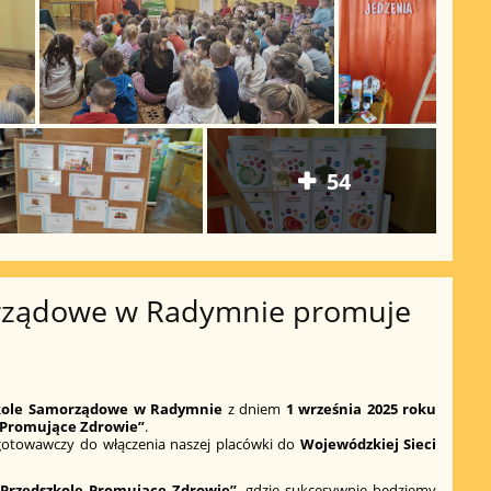
54
rządowe w Radymnie promuje
kole Samorządowe w Radymnie
z dniem
1 września 2025 roku
 Promujące Zdrowie”
.
otowawczy do włączenia naszej placówki do
Wojewódzkiej Sieci
„Przedszkole Promujące Zdrowie”
, gdzie sukcesywnie będziemy