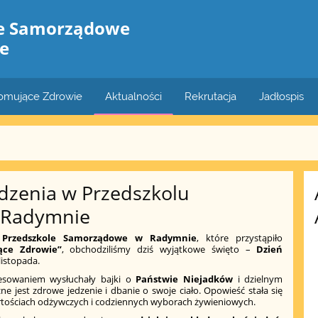
le Samorządowe
e
romujące Zdrowie
Aktualności
Rekrutacja
Jadłospis
dzenia w Przedszkolu
 Radymnie
z
Przedszkole Samorządowe w Radymnie
, które przystąpiło
ące Zdrowie”
, obchodziliśmy dziś wyjątkowe święto –
Dzień
listopada.
resowaniem wysłuchały bajki o
Państwie Niejadków
i dzielnym
żne jest zdrowe jedzenie i dbanie o swoje ciało. Opowieść stała się
ościach odżywczych i codziennych wyborach żywieniowych.