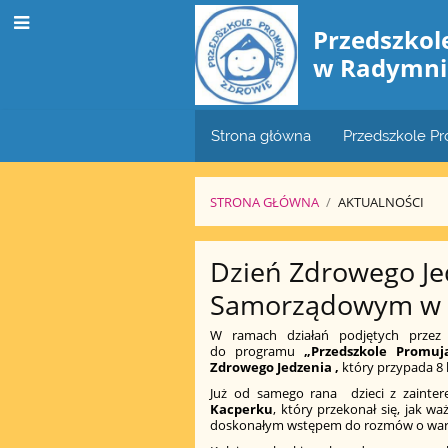
Przedszko
w Radymni
Strona główna
Przedszkole P
STRONA GŁÓWNA
/
AKTUALNOŚCI
Aktualności
Dzień Zdrowego Je
Samorządowym w
W ramach działań podjętych prze
do programu
„Przedszkole Promuj
Zdrowego Jedzenia ,
który przypada 8 
Już od samego rana dzieci z zainte
Kacperku
, który przekonał się, jak wa
doskonałym wstępem do rozmów o wart