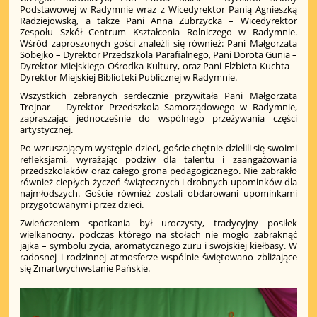
Podstawowej w Radymnie wraz z Wicedyrektor Panią Agnieszką
Radziejowską, a także Pani Anna Zubrzycka – Wicedyrektor
Zespołu Szkół Centrum Kształcenia Rolniczego w Radymnie.
Wśród zaproszonych gości znaleźli się również: Pani Małgorzata
Sobejko – Dyrektor Przedszkola Parafialnego, Pani Dorota Gunia –
Dyrektor Miejskiego Ośrodka Kultury, oraz Pani Elżbieta Kuchta –
Dyrektor Miejskiej Biblioteki Publicznej w Radymnie.
Wszystkich zebranych serdecznie przywitała Pani Małgorzata
Trojnar – Dyrektor Przedszkola Samorządowego w Radymnie,
zapraszając jednocześnie do wspólnego przeżywania części
artystycznej.
Po wzruszającym występie dzieci, goście chętnie dzielili się swoimi
refleksjami, wyrażając podziw dla talentu i zaangażowania
przedszkolaków oraz całego grona pedagogicznego. Nie zabrakło
również ciepłych życzeń świątecznych i drobnych upominków dla
najmłodszych. Goście również zostali obdarowani upominkami
przygotowanymi przez dzieci.
Zwieńczeniem spotkania był uroczysty, tradycyjny posiłek
wielkanocny, podczas którego na stołach nie mogło zabraknąć
jajka – symbolu życia, aromatycznego żuru i swojskiej kiełbasy. W
radosnej i rodzinnej atmosferze wspólnie świętowano zbliżające
się Zmartwychwstanie Pańskie.