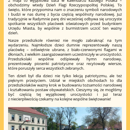
2 maja to wyjątkowa data w kalendarzu każdego Polaka –
obchodzimy wtedy Dzień Flagi Rzeczypospolitej Polskiej. To
święto, które przypomina nam o znaczeniu symboli narodowych
i budzi w nas dumę z bycia częścią wspólnoty narodowej. Już
tradycyjnie w Radymnie parę dni wcześniej odbywa się uroczyste
spotkanie wszystkich placówek oświatowych przed budynkiem
Urzędu Miasta, by wspólnie z burmistrzem uczcić ten ważny
dzień.
Nasze przedszkole również nie mogło zabraknąć na tym
wydarzeniu. Najmłodsze dzieci dumnie reprezentowały naszą
placówkę – odświętnie ubrane, z biało-czerwonymi flagami w
dłoniach, z wielkim zaangażowaniem uczestniczyły w uroczystości.
Przedszkolaki wspólnie odśpiewały hymn narodowy,
prezentowały piosenki patriotyczne oraz recytowały wiersze,
które poruszyły serca wszystkich zebranych.
Ten dzień był dla dzieci nie tylko lekcją patriotyzmu, ale też
pięknym przeżyciem. Udział w miejskich obchodach to dla
przedszkolaków ważny krok w budowaniu tożsamości narodowej
i kształtowaniu postaw obywatelskich. Cieszymy się, że mogliśmy
być częścią tej wyjątkowej uroczystości i już teraz
z niecierpliwością czekamy na kolejne wspólne świętowanie!