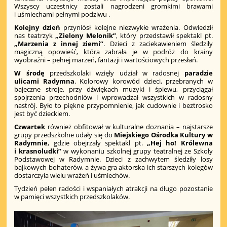
Wszyscy uczestnicy zostali nagrodzeni gromkimi brawami
i uśmiechami pełnymi podziwu .
Kolejny dzień
przyniósł kolejne niezwykłe wrażenia. Odwiedził
nas teatrzyk
„Zielony Melonik”
, który przedstawił spektakl pt.
„Marzenia z innej ziemi”
. Dzieci z zaciekawieniem śledziły
magiczną opowieść, która zabrała je w podróż do krainy
wyobraźni – pełnej marzeń, fantazji i wartościowych przesłań.
W środę
przedszkolaki wzięły udział w radosnej
paradzie
ulicami Radymna
. Kolorowy korowód dzieci, przebranych w
bajeczne stroje, przy dźwiękach muzyki i śpiewu, przyciągał
spojrzenia przechodniów i wprowadzał wszystkich w radosny
nastrój. Było to piękne przypomnienie, jak cudownie i beztrosko
jest być dzieckiem.
Czwartek
również obfitował w kulturalne doznania – najstarsze
grupy przedszkolne udały się do
Miejskiego Ośrodka Kultury w
Radymnie
, gdzie obejrzały spektakl pt.
„Hej ho! Królewna
i krasnoludki”
w wykonaniu szkolnej grupy teatralnej ze Szkoły
Podstawowej w Radymnie. Dzieci z zachwytem śledziły losy
bajkowych bohaterów, a żywa gra aktorska ich starszych kolegów
dostarczyła wielu wrażeń i uśmiechów.
Tydzień pełen radości i wspaniałych atrakcji na długo pozostanie
w pamięci wszystkich przedszkolaków.