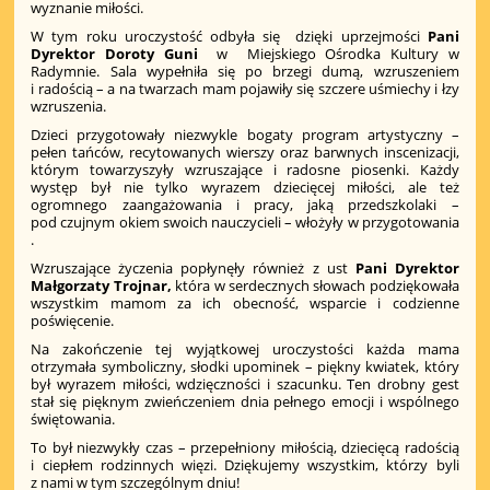
wyznanie miłości.
W tym roku uroczystość odbyła się dzięki uprzejmości
Pani
Dyrektor Doroty Guni
w Miejskiego Ośrodka Kultury w
Radymnie. Sala wypełniła się po brzegi dumą, wzruszeniem
i radością – a na twarzach mam pojawiły się szczere uśmiechy i łzy
wzruszenia.
Dzieci przygotowały niezwykle bogaty program artystyczny –
pełen tańców, recytowanych wierszy oraz barwnych inscenizacji,
którym towarzyszyły wzruszające i radosne piosenki. Każdy
występ był nie tylko wyrazem dziecięcej miłości, ale też
ogromnego zaangażowania i pracy, jaką przedszkolaki –
pod czujnym okiem swoich nauczycieli – włożyły w przygotowania
.
Wzruszające życzenia popłynęły również z ust
Pani Dyrektor
Małgorzaty Trojnar,
która w serdecznych słowach podziękowała
wszystkim mamom za ich obecność, wsparcie i codzienne
poświęcenie.
Na zakończenie tej wyjątkowej uroczystości każda mama
otrzymała symboliczny, słodki upominek – piękny kwiatek, który
był wyrazem miłości, wdzięczności i szacunku. Ten drobny gest
stał się pięknym zwieńczeniem dnia pełnego emocji i wspólnego
świętowania.
To był niezwykły czas – przepełniony miłością, dziecięcą radością
i ciepłem rodzinnych więzi. Dziękujemy wszystkim, którzy byli
z nami w tym szczególnym dniu!