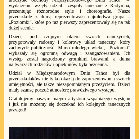
wydarzeniu wzięły udział
zespoły taneczne z Radymna,
prezentując różnorodne style i choreografie. Nasze
przedszkole z dumą reprezentowała najmłodsza grupa –
„Poziomki”, które po raz pierwszy zaprezentowały się na tak
dużej scenie.
Dzieci, pod czujnym okiem swoich nauczycieli,
przygotowały radosny i kolorowy układ taneczny, który
zachwycił publiczność. Mimo młodego wieku, „Poziomki”
wykazały się ogromną odwagą i zaangażowaniem. Ich
występ został nagrodzony gromkimi brawami, a duma
na twarzach rodziców i opiekunów była bezcenna.
Udział w Międzynarodowym Dniu Tańca był dla
przedszkolaków nie tylko okazją do zaprezentowania swoich
umiejętności, ale także niezapomnianym przeżyciem. Dzieci
miały szansę poczuć atmosferę prawdziwego występu.
Gratulujemy naszym małym artystom wspaniałego występu
i już nie możemy się doczekać ich kolejnych tanecznych
przygód!