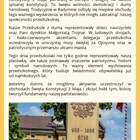
spisanej konstytucji. To święto wolności, demokracji i dumy
narodowej. Tradycyjnie w Radymnie odbyły się miejskie obchody
tego ważnego wydarzenia, w których nie mogło zabraknąć naszej
społeczności przedszkolnej.
Nasze Przedszkole z dumą reprezentowały dzieci, nauczyciele
oraz Pani dyrektor Małgorzatą Trojnar. W ludowych strojach,
z biało-czerwonymi akcentami, delegacja przedszkolna
uczestniczyła w uroczystej mszy świętej za Ojczyznę oraz w
patriotycznym przemarszu ulicami miasta.
Tego dnia przedszkolaki nie tylko godnie reprezentowały naszą
placówkę, ale także poznawały znaczenie patriotyzmu, historii
i symboli narodowych. To ważny element wychowania
przedszkolnego, który buduje świadomość obywatelską już
od najmłodszych lat.
Jesteśmy dumni, że mogliśmy aktywnie uczestniczyć w
obchodach Święta Konstytucji 3 Maja i złożyć hołd tym, którzy
tworzyli fundamenty naszej państwowości.