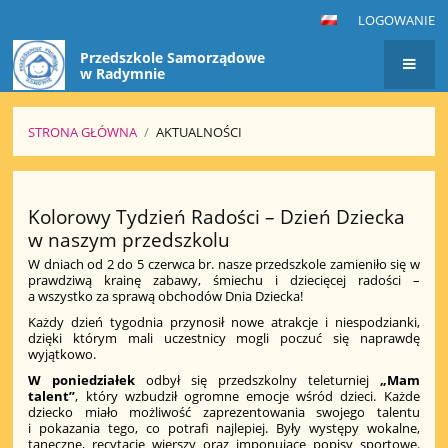
LOGOWANIE
Przedszkole Samorządowe
w Radymnie
STRONA GŁÓWNA
/
AKTUALNOŚCI
Aktualności
Kolorowy Tydzień Radości – Dzień Dziecka
w naszym przedszkolu
W dniach od 2 do 5 czerwca br. nasze przedszkole zamieniło się w
prawdziwą krainę zabawy, śmiechu i dziecięcej radości –
a wszystko za sprawą obchodów Dnia Dziecka!
Każdy dzień tygodnia przynosił nowe atrakcje i niespodzianki,
dzięki którym mali uczestnicy mogli poczuć się naprawdę
wyjątkowo.
W poniedziałek
odbył się przedszkolny teleturniej
„Mam
talent”
, który wzbudził ogromne emocje wśród dzieci. Każde
dziecko miało możliwość zaprezentowania swojego talentu
i pokazania tego, co potrafi najlepiej. Były występy wokalne,
taneczne, recytacje wierszy oraz imponujące popisy sportowe.