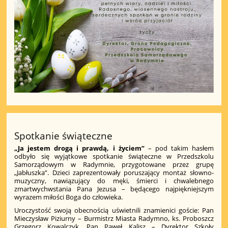
Spotkanie świąteczne
„Ja jestem drogą i prawdą, i życiem”
– pod takim hasłem
odbyło się wyjątkowe spotkanie świąteczne w Przedszkolu
Samorządowym w Radymnie, przygotowane przez grupę
„Jabłuszka”. Dzieci zaprezentowały poruszający montaż słowno-
muzyczny, nawiązujący do męki, śmierci i chwalebnego
zmartwychwstania Pana Jezusa – będącego najpiękniejszym
wyrazem miłości Boga do człowieka.
Uroczystość swoją obecnością uświetnili znamienici goście: Pan
Mieczysław Piziurny – Burmistrz Miasta Radymno, ks. Proboszcz
Grzegorz Kowalczyk, Pan Paweł Kalisz – Dyrektor Szkoły