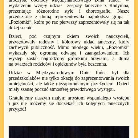
wydarzeniu wzięły udział
zespoły taneczne z Radymna,
prezentując różnorodne style i choreografie. Nasze
przedszkole z dumą reprezentowała najmłodsza grupa –
„Poziomki”, które po raz pierwszy zaprezentowały się na tak
dużej scenie.
Dzieci, pod czujnym okiem swoich nauczycieli,
przygotowały radosny i kolorowy układ taneczny, który
zachwycił publiczność. Mimo młodego wieku, „Poziomki”
wykazały się ogromną odwagą i zaangażowaniem. Ich
występ został nagrodzony gromkimi brawami, a duma
na twarzach rodziców i opiekunów była bezcenna.
Udział w Międzynarodowym Dniu Tańca był dla
przedszkolaków nie tylko okazją do zaprezentowania swoich
umiejętności, ale także niezapomnianym przeżyciem. Dzieci
miały szansę poczuć atmosferę prawdziwego występu.
Gratulujemy naszym małym artystom wspaniałego występu
i już nie możemy się doczekać ich kolejnych tanecznych
przygód!