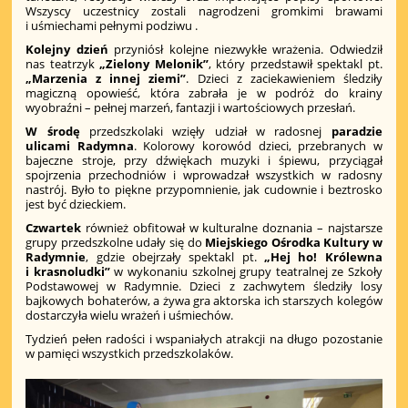
Wszyscy uczestnicy zostali nagrodzeni gromkimi brawami
i uśmiechami pełnymi podziwu .
Kolejny dzień
przyniósł kolejne niezwykłe wrażenia. Odwiedził
nas teatrzyk
„Zielony Melonik”
, który przedstawił spektakl pt.
„Marzenia z innej ziemi”
. Dzieci z zaciekawieniem śledziły
magiczną opowieść, która zabrała je w podróż do krainy
wyobraźni – pełnej marzeń, fantazji i wartościowych przesłań.
W środę
przedszkolaki wzięły udział w radosnej
paradzie
ulicami Radymna
. Kolorowy korowód dzieci, przebranych w
bajeczne stroje, przy dźwiękach muzyki i śpiewu, przyciągał
spojrzenia przechodniów i wprowadzał wszystkich w radosny
nastrój. Było to piękne przypomnienie, jak cudownie i beztrosko
jest być dzieckiem.
Czwartek
również obfitował w kulturalne doznania – najstarsze
grupy przedszkolne udały się do
Miejskiego Ośrodka Kultury w
Radymnie
, gdzie obejrzały spektakl pt.
„Hej ho! Królewna
i krasnoludki”
w wykonaniu szkolnej grupy teatralnej ze Szkoły
Podstawowej w Radymnie. Dzieci z zachwytem śledziły losy
bajkowych bohaterów, a żywa gra aktorska ich starszych kolegów
dostarczyła wielu wrażeń i uśmiechów.
Tydzień pełen radości i wspaniałych atrakcji na długo pozostanie
w pamięci wszystkich przedszkolaków.