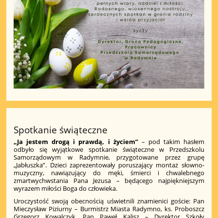
Spotkanie świąteczne
„Ja jestem drogą i prawdą, i życiem”
– pod takim hasłem
odbyło się wyjątkowe spotkanie świąteczne w Przedszkolu
Samorządowym w Radymnie, przygotowane przez grupę
„Jabłuszka”. Dzieci zaprezentowały poruszający montaż słowno-
muzyczny, nawiązujący do męki, śmierci i chwalebnego
zmartwychwstania Pana Jezusa – będącego najpiękniejszym
wyrazem miłości Boga do człowieka.
Uroczystość swoją obecnością uświetnili znamienici goście: Pan
Mieczysław Piziurny – Burmistrz Miasta Radymno, ks. Proboszcz
Grzegorz Kowalczyk, Pan Paweł Kalisz – Dyrektor Szkoły