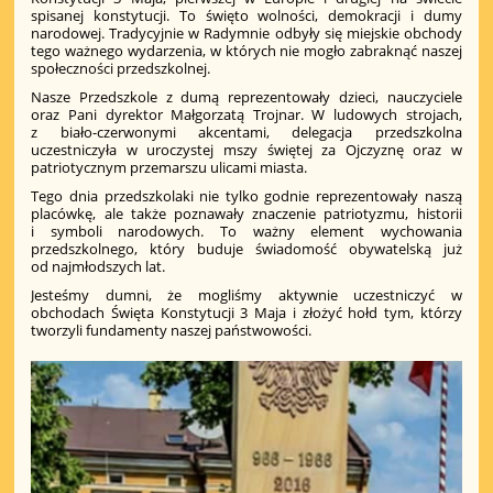
spisanej konstytucji. To święto wolności, demokracji i dumy
narodowej. Tradycyjnie w Radymnie odbyły się miejskie obchody
tego ważnego wydarzenia, w których nie mogło zabraknąć naszej
społeczności przedszkolnej.
Nasze Przedszkole z dumą reprezentowały dzieci, nauczyciele
oraz Pani dyrektor Małgorzatą Trojnar. W ludowych strojach,
z biało-czerwonymi akcentami, delegacja przedszkolna
uczestniczyła w uroczystej mszy świętej za Ojczyznę oraz w
patriotycznym przemarszu ulicami miasta.
Tego dnia przedszkolaki nie tylko godnie reprezentowały naszą
placówkę, ale także poznawały znaczenie patriotyzmu, historii
i symboli narodowych. To ważny element wychowania
przedszkolnego, który buduje świadomość obywatelską już
od najmłodszych lat.
Jesteśmy dumni, że mogliśmy aktywnie uczestniczyć w
obchodach Święta Konstytucji 3 Maja i złożyć hołd tym, którzy
tworzyli fundamenty naszej państwowości.