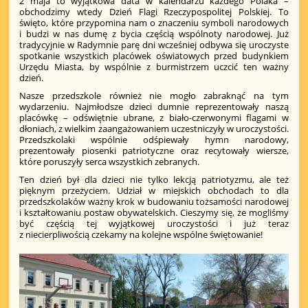
2 maja to wyjątkowa data w kalendarzu każdego Polaka –
obchodzimy wtedy Dzień Flagi Rzeczypospolitej Polskiej. To
święto, które przypomina nam o znaczeniu symboli narodowych
i budzi w nas dumę z bycia częścią wspólnoty narodowej. Już
tradycyjnie w Radymnie parę dni wcześniej odbywa się uroczyste
spotkanie wszystkich placówek oświatowych przed budynkiem
Urzędu Miasta, by wspólnie z burmistrzem uczcić ten ważny
dzień.
Nasze przedszkole również nie mogło zabraknąć na tym
wydarzeniu. Najmłodsze dzieci dumnie reprezentowały naszą
placówkę – odświętnie ubrane, z biało-czerwonymi flagami w
dłoniach, z wielkim zaangażowaniem uczestniczyły w uroczystości.
Przedszkolaki wspólnie odśpiewały hymn narodowy,
prezentowały piosenki patriotyczne oraz recytowały wiersze,
które poruszyły serca wszystkich zebranych.
Ten dzień był dla dzieci nie tylko lekcją patriotyzmu, ale też
pięknym przeżyciem. Udział w miejskich obchodach to dla
przedszkolaków ważny krok w budowaniu tożsamości narodowej
i kształtowaniu postaw obywatelskich. Cieszymy się, że mogliśmy
być częścią tej wyjątkowej uroczystości i już teraz
z niecierpliwością czekamy na kolejne wspólne świętowanie!