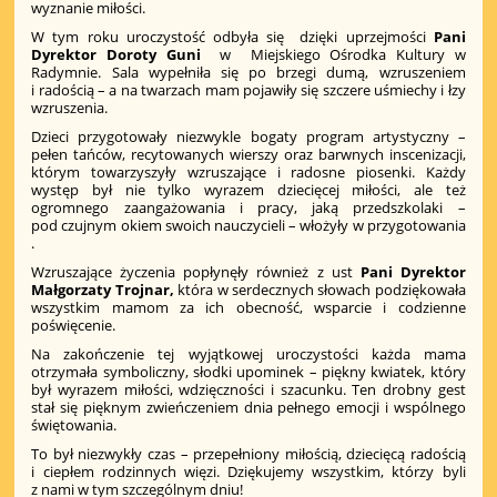
wyznanie miłości.
W tym roku uroczystość odbyła się dzięki uprzejmości
Pani
Dyrektor Doroty Guni
w Miejskiego Ośrodka Kultury w
Radymnie. Sala wypełniła się po brzegi dumą, wzruszeniem
i radością – a na twarzach mam pojawiły się szczere uśmiechy i łzy
wzruszenia.
Dzieci przygotowały niezwykle bogaty program artystyczny –
pełen tańców, recytowanych wierszy oraz barwnych inscenizacji,
którym towarzyszyły wzruszające i radosne piosenki. Każdy
występ był nie tylko wyrazem dziecięcej miłości, ale też
ogromnego zaangażowania i pracy, jaką przedszkolaki –
pod czujnym okiem swoich nauczycieli – włożyły w przygotowania
.
Wzruszające życzenia popłynęły również z ust
Pani Dyrektor
Małgorzaty Trojnar,
która w serdecznych słowach podziękowała
wszystkim mamom za ich obecność, wsparcie i codzienne
poświęcenie.
Na zakończenie tej wyjątkowej uroczystości każda mama
otrzymała symboliczny, słodki upominek – piękny kwiatek, który
był wyrazem miłości, wdzięczności i szacunku. Ten drobny gest
stał się pięknym zwieńczeniem dnia pełnego emocji i wspólnego
świętowania.
To był niezwykły czas – przepełniony miłością, dziecięcą radością
i ciepłem rodzinnych więzi. Dziękujemy wszystkim, którzy byli
z nami w tym szczególnym dniu!