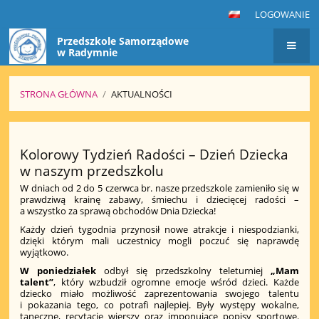
LOGOWANIE
Przedszkole Samorządowe
w Radymnie
STRONA GŁÓWNA
/
AKTUALNOŚCI
Aktualności
Kolorowy Tydzień Radości – Dzień Dziecka
w naszym przedszkolu
W dniach od 2 do 5 czerwca br. nasze przedszkole zamieniło się w
prawdziwą krainę zabawy, śmiechu i dziecięcej radości –
a wszystko za sprawą obchodów Dnia Dziecka!
Każdy dzień tygodnia przynosił nowe atrakcje i niespodzianki,
dzięki którym mali uczestnicy mogli poczuć się naprawdę
wyjątkowo.
W poniedziałek
odbył się przedszkolny teleturniej
„Mam
talent”
, który wzbudził ogromne emocje wśród dzieci. Każde
dziecko miało możliwość zaprezentowania swojego talentu
i pokazania tego, co potrafi najlepiej. Były występy wokalne,
taneczne, recytacje wierszy oraz imponujące popisy sportowe.