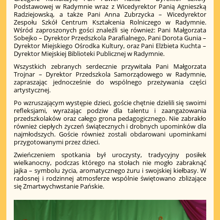
Podstawowej w Radymnie wraz z Wicedyrektor Panią Agnieszką
Radziejowską, a także Pani Anna Zubrzycka – Wicedyrektor
Zespołu Szkół Centrum Kształcenia Rolniczego w Radymnie.
Wśród zaproszonych gości znaleźli się również: Pani Małgorzata
Sobejko – Dyrektor Przedszkola Parafialnego, Pani Dorota Gunia –
Dyrektor Miejskiego Ośrodka Kultury, oraz Pani Elżbieta Kuchta –
Dyrektor Miejskiej Biblioteki Publicznej w Radymnie.
Wszystkich zebranych serdecznie przywitała Pani Małgorzata
Trojnar – Dyrektor Przedszkola Samorządowego w Radymnie,
zapraszając jednocześnie do wspólnego przeżywania części
artystycznej.
Po wzruszającym występie dzieci, goście chętnie dzielili się swoimi
refleksjami, wyrażając podziw dla talentu i zaangażowania
przedszkolaków oraz całego grona pedagogicznego. Nie zabrakło
również ciepłych życzeń świątecznych i drobnych upominków dla
najmłodszych. Goście również zostali obdarowani upominkami
przygotowanymi przez dzieci.
Zwieńczeniem spotkania był uroczysty, tradycyjny posiłek
wielkanocny, podczas którego na stołach nie mogło zabraknąć
jajka – symbolu życia, aromatycznego żuru i swojskiej kiełbasy. W
radosnej i rodzinnej atmosferze wspólnie świętowano zbliżające
się Zmartwychwstanie Pańskie.