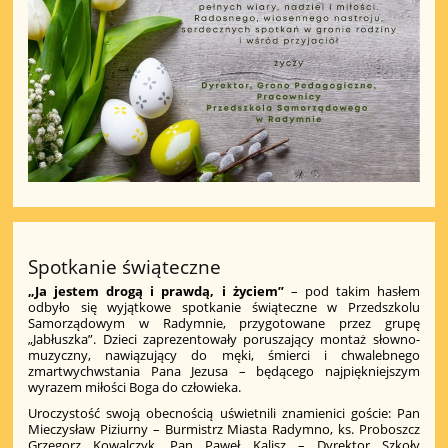
Spotkanie świąteczne
„Ja jestem drogą i prawdą, i życiem”
– pod takim hasłem
odbyło się wyjątkowe spotkanie świąteczne w Przedszkolu
Samorządowym w Radymnie, przygotowane przez grupę
„Jabłuszka”. Dzieci zaprezentowały poruszający montaż słowno-
muzyczny, nawiązujący do męki, śmierci i chwalebnego
zmartwychwstania Pana Jezusa – będącego najpiękniejszym
wyrazem miłości Boga do człowieka.
Uroczystość swoją obecnością uświetnili znamienici goście: Pan
Mieczysław Piziurny – Burmistrz Miasta Radymno, ks. Proboszcz
Grzegorz Kowalczyk, Pan Paweł Kalisz – Dyrektor Szkoły