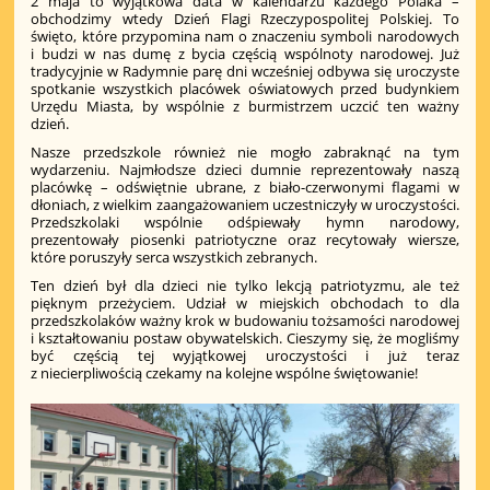
2 maja to wyjątkowa data w kalendarzu każdego Polaka –
obchodzimy wtedy Dzień Flagi Rzeczypospolitej Polskiej. To
święto, które przypomina nam o znaczeniu symboli narodowych
i budzi w nas dumę z bycia częścią wspólnoty narodowej. Już
tradycyjnie w Radymnie parę dni wcześniej odbywa się uroczyste
spotkanie wszystkich placówek oświatowych przed budynkiem
Urzędu Miasta, by wspólnie z burmistrzem uczcić ten ważny
dzień.
Nasze przedszkole również nie mogło zabraknąć na tym
wydarzeniu. Najmłodsze dzieci dumnie reprezentowały naszą
placówkę – odświętnie ubrane, z biało-czerwonymi flagami w
dłoniach, z wielkim zaangażowaniem uczestniczyły w uroczystości.
Przedszkolaki wspólnie odśpiewały hymn narodowy,
prezentowały piosenki patriotyczne oraz recytowały wiersze,
które poruszyły serca wszystkich zebranych.
Ten dzień był dla dzieci nie tylko lekcją patriotyzmu, ale też
pięknym przeżyciem. Udział w miejskich obchodach to dla
przedszkolaków ważny krok w budowaniu tożsamości narodowej
i kształtowaniu postaw obywatelskich. Cieszymy się, że mogliśmy
być częścią tej wyjątkowej uroczystości i już teraz
z niecierpliwością czekamy na kolejne wspólne świętowanie!