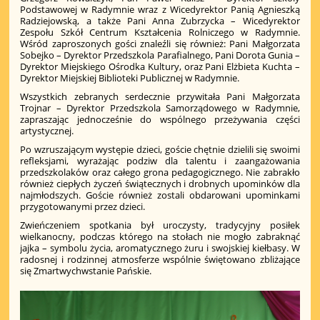
Podstawowej w Radymnie wraz z Wicedyrektor Panią Agnieszką
Radziejowską, a także Pani Anna Zubrzycka – Wicedyrektor
Zespołu Szkół Centrum Kształcenia Rolniczego w Radymnie.
Wśród zaproszonych gości znaleźli się również: Pani Małgorzata
Sobejko – Dyrektor Przedszkola Parafialnego, Pani Dorota Gunia –
Dyrektor Miejskiego Ośrodka Kultury, oraz Pani Elżbieta Kuchta –
Dyrektor Miejskiej Biblioteki Publicznej w Radymnie.
Wszystkich zebranych serdecznie przywitała Pani Małgorzata
Trojnar – Dyrektor Przedszkola Samorządowego w Radymnie,
zapraszając jednocześnie do wspólnego przeżywania części
artystycznej.
Po wzruszającym występie dzieci, goście chętnie dzielili się swoimi
refleksjami, wyrażając podziw dla talentu i zaangażowania
przedszkolaków oraz całego grona pedagogicznego. Nie zabrakło
również ciepłych życzeń świątecznych i drobnych upominków dla
najmłodszych. Goście również zostali obdarowani upominkami
przygotowanymi przez dzieci.
Zwieńczeniem spotkania był uroczysty, tradycyjny posiłek
wielkanocny, podczas którego na stołach nie mogło zabraknąć
jajka – symbolu życia, aromatycznego żuru i swojskiej kiełbasy. W
radosnej i rodzinnej atmosferze wspólnie świętowano zbliżające
się Zmartwychwstanie Pańskie.