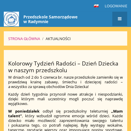
LOGOWANIE
Przedszkole Samorządowe
w Radymnie
STRONA GŁÓWNA
/
AKTUALNOŚCI
Aktualności
Kolorowy Tydzień Radości – Dzień Dziecka
w naszym przedszkolu
W dniach od 2 do 5 czerwca br. nasze przedszkole zamieniło się w
prawdziwą krainę zabawy, śmiechu i dziecięcej radości –
a wszystko za sprawą obchodów Dnia Dziecka!
Każdy dzień tygodnia przynosił nowe atrakcje i niespodzianki,
dzięki którym mali uczestnicy mogli poczuć się naprawdę
wyjątkowo.
W poniedziałek
odbył się przedszkolny teleturniej
„Mam
talent”
, który wzbudził ogromne emocje wśród dzieci. Każde
dziecko miało możliwość zaprezentowania swojego talentu
i pokazania tego, co potrafi najlepiej. Były występy wokalne,
taneczne, recytacje wierszy oraz imponujące popisy sportowe.