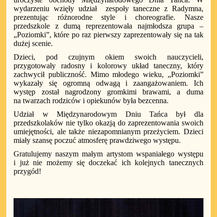
wydarzeniu wzięły udział
zespoły taneczne z Radymna,
prezentując różnorodne style i choreografie. Nasze
przedszkole z dumą reprezentowała najmłodsza grupa –
„Poziomki”, które po raz pierwszy zaprezentowały się na tak
dużej scenie.
Dzieci, pod czujnym okiem swoich nauczycieli,
przygotowały radosny i kolorowy układ taneczny, który
zachwycił publiczność. Mimo młodego wieku, „Poziomki”
wykazały się ogromną odwagą i zaangażowaniem. Ich
występ został nagrodzony gromkimi brawami, a duma
na twarzach rodziców i opiekunów była bezcenna.
Udział w Międzynarodowym Dniu Tańca był dla
przedszkolaków nie tylko okazją do zaprezentowania swoich
umiejętności, ale także niezapomnianym przeżyciem. Dzieci
miały szansę poczuć atmosferę prawdziwego występu.
Gratulujemy naszym małym artystom wspaniałego występu
i już nie możemy się doczekać ich kolejnych tanecznych
przygód!