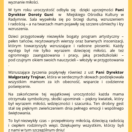
wyznanie miłości.
W tym roku uroczystość odbyła się dzięki uprzejmości
Pani
Dyrektor Doroty Guni
w Miejskiego Ośrodka Kultury w
Radymnie. Sala wypełniła się po brzegi dumą, wzruszeniem
i radością – a na twarzach mam pojawiły się szczere uśmiechy i łzy
wzruszenia.
Dzieci przygotowały niezwykle bogaty program artystyczny –
pełen tańców, recytowanych wierszy oraz barwnych inscenizacji,
którym towarzyszyły wzruszające i radosne piosenki. Każdy
występ był nie tylko wyrazem dziecięcej miłości, ale też
ogromnego zaangażowania i pracy, jaką przedszkolaki –
pod czujnym okiem swoich nauczycieli – włożyły w przygotowania
.
Wzruszające życzenia popłynęły również z ust
Pani Dyrektor
Małgorzaty Trojnar,
która w serdecznych słowach podziękowała
wszystkim mamom za ich obecność, wsparcie i codzienne
poświęcenie.
Na zakończenie tej wyjątkowej uroczystości każda mama
otrzymała symboliczny, słodki upominek – piękny kwiatek, który
był wyrazem miłości, wdzięczności i szacunku. Ten drobny gest
stał się pięknym zwieńczeniem dnia pełnego emocji i wspólnego
świętowania.
To był niezwykły czas – przepełniony miłością, dziecięcą radością
i ciepłem rodzinnych więzi. Dziękujemy wszystkim, którzy byli
z nami w tym szczególnym dniu!