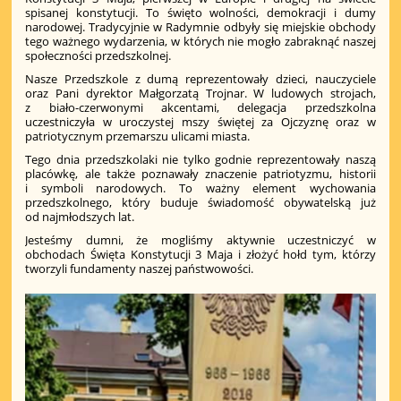
spisanej konstytucji. To święto wolności, demokracji i dumy
narodowej. Tradycyjnie w Radymnie odbyły się miejskie obchody
tego ważnego wydarzenia, w których nie mogło zabraknąć naszej
społeczności przedszkolnej.
Nasze Przedszkole z dumą reprezentowały dzieci, nauczyciele
oraz Pani dyrektor Małgorzatą Trojnar. W ludowych strojach,
z biało-czerwonymi akcentami, delegacja przedszkolna
uczestniczyła w uroczystej mszy świętej za Ojczyznę oraz w
patriotycznym przemarszu ulicami miasta.
Tego dnia przedszkolaki nie tylko godnie reprezentowały naszą
placówkę, ale także poznawały znaczenie patriotyzmu, historii
i symboli narodowych. To ważny element wychowania
przedszkolnego, który buduje świadomość obywatelską już
od najmłodszych lat.
Jesteśmy dumni, że mogliśmy aktywnie uczestniczyć w
obchodach Święta Konstytucji 3 Maja i złożyć hołd tym, którzy
tworzyli fundamenty naszej państwowości.