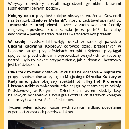
Wszyscy uczestnicy zostali nagrodzeni gromkimi brawami
i uśmiechami pełnymi podziwu .
Kolejny dzień
przyniósł kolejne niezwykłe wrażenia. Odwiedził
nas teatrzyk
„Zielony Melonik”
, który przedstawił spektakl pt.
„Marzenia z innej ziemi”
. Dzieci z zaciekawieniem śledziły
magiczną opowieść, która zabrała je w podróż do krainy
wyobraźni – pełnej marzeń, fantazji i wartościowych przesłań.
W środę
przedszkolaki wzięły udział w radosnej
paradzie
ulicami Radymna
. Kolorowy korowód dzieci, przebranych w
bajeczne stroje, przy dźwiękach muzyki i śpiewu, przyciągał
spojrzenia przechodniów i wprowadzał wszystkich w radosny
nastrój. Było to piękne przypomnienie, jak cudownie i beztrosko
jest być dzieckiem.
Czwartek
również obfitował w kulturalne doznania – najstarsze
grupy przedszkolne udały się do
Miejskiego Ośrodka Kultury w
Radymnie
, gdzie obejrzały spektakl pt.
„Hej ho! Królewna
i krasnoludki”
w wykonaniu szkolnej grupy teatralnej ze Szkoły
Podstawowej w Radymnie. Dzieci z zachwytem śledziły losy
bajkowych bohaterów, a żywa gra aktorska ich starszych kolegów
dostarczyła wielu wrażeń i uśmiechów.
Tydzień pełen radości i wspaniałych atrakcji na długo pozostanie
w pamięci wszystkich przedszkolaków.