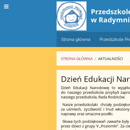
Przedszko
w Radymni
Strona główna
Przedszkole P
STRONA GŁÓWNA
/
AKTUALNOŚCI
Aktualności
Dzień Edukacji Na
Dzień Edukacji Narodowej to wyjąt
do naszego przedszkola przybyli zapro
naszego przedszkola, Rada Rodziców.
Nasze przedszkolaki chciały podzięk
za uśmiech, życzliwość i trud włożony
naprawy oraz smaczne posiłki.
Słowa tych podziękowań zawarte były 
przez dzieci z grupy V „Poziomki”. Za 