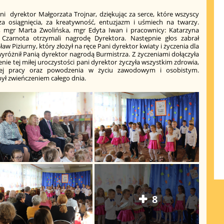
ani dyrektor Małgorzata Trojnar, dziękując za serce, które wszyscy
a osiągnięcia, za kreatywność, entuzjazm i uśmiech na twarzy.
, mgr Marta Zwolińska, mgr Edyta Iwan i pracownicy: Katarzyna
Czarnota otrzymali nagrodę Dyrektora. Następnie głos zabrał
 Piziurny, który złożył na ręce Pani dyrektor kwiaty i życzenia dla
różnił Panią dyrektor nagrodą Burmistrza. Z życzeniami dołączyła
ie tej miłej uroczystości pani dyrektor życzyła wszystkim zdrowia,
nej pracy oraz powodzenia w życiu zawodowym i osobistym.
był zwieńczeniem całego dnia.
8