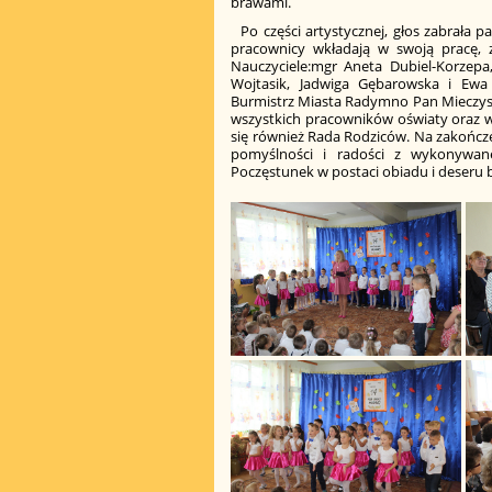
brawami.
Po części artystycznej, głos zabrała p
pracownicy wkładają w swoją pracę, z
Nauczyciele:mgr Aneta Dubiel-Korzepa
Wojtasik, Jadwiga Gębarowska i Ewa 
Burmistrz Miasta Radymno Pan Mieczysław
wszystkich pracowników oświaty oraz wy
się również Rada Rodziców. Na zakończen
pomyślności i radości z wykonywa
Poczęstunek w postaci obiadu i deseru 