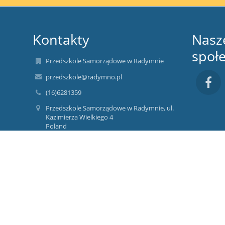
Kontakty
Nasz
społ
Przedszkole Samorządowe w Radymnie
przedszkole@radymno.pl
(16)6281359
Przedszkole Samorządowe w Radymnie, ul.
Kazimierza Wielkiego 4
Poland
792-22-73-951