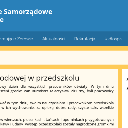
le Samorządowe
e
romujące Zdrowie
Aktualności
Rekrutacja
Jadłospis
rodowej w przedszkolu
kowy dzień dla wszystkich pracowników oświaty. W tym dniu
szeni goście: Pan Burmistrz Mieczysław Piziurny, byli pracownicy
ować w tym dniu, swoim nauczycielom i pracownikom przedszkola
 w ich wychowanie, za opiekę, dobre rady, czyste sale, wszelkie
w wierszach, piosenkach , tańcach i upominkach przygotowanych
ciekawy i udany występ przedszkolaki zostały nagrodzone gromkimi