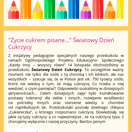
"Życie cukrem pisane..." Światowy Dzień
Cukrzycy
Z inicjatywy pedagogów specjalnych naszego przedszkola w
ramach Ogólnopolskiego Projektu Edukacyjno- Społecznego
„Każdy inny – wszyscy równi” 14 listopada obchodziliśmy w
przedszkolu
Światowy Dzień Cukrzycy
. To szczególnie ważny
moment nie tylko dla osób z tą chorobą i ich bliskich, ale nas
wszystkich – szacuje się, że w Polsce jest ok. 750 tysięcy osób,
które nie wiedzą o tym, że mają cukrzycę. Co trzeba o niej
wiedzieć, o czym pamiętać? Odpowiedzi szukaliśmy w dzisiejszych
aktywnościach...
Celem dzisiejszych zajęć było kształtowanie
postawy tolerancji dla siebie i innych, rozwijanie wrażliwości
na potrzeby innych oraz szerzenie wiedzy o chorobie
od najmłodszych lat. Przedszkolaki poznały dzielnego chłopca
„Cukiereczka”, u którego rozpoznano cukrzycę. Dowiedziały się
jakie są typy cukrzycy a co najważniejsze , że na cukrzycę typu 2
chorujemy wyłącznie z naszej przyczyny. Bardzo jasnym