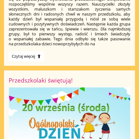
rozpoczęliśmy wspólnie wszyscy razem. Nauczycielki złożyły
wszystkim, maluszkom i starszakom życzenia samych
słonecznych dni i radosnych chwil w naszym przedszkolu, aby
każdy dzień był wspaniałą przygodą i niósł ze sobą wiele
cudownych i pozytywnych doświadczeń. Następnie każda grupa
zaprezentowała się w tańcu, śpiewie i wierszu. Dla najmłodszej
grupy, był to pierwszy występ, radość i śmiech świadczyły
o wspaniałej zabawie. Tego dnia odbyło się także pasowanie
na przedszkolaka dzieci nowoprzybyłych do na
Dzień
Czytaj więcej
Przedszkolaka
w
naszym
przedszkolu:
Przedszkolaki świętują!