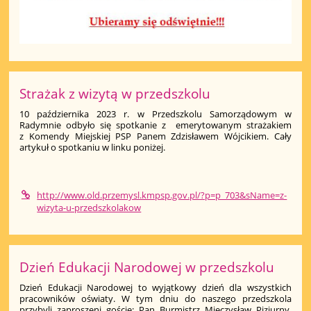
Strażak z wizytą w przedszkolu
10 października 2023 r. w Przedszkolu Samorządowym w
Radymnie odbyło się spotkanie z emerytowanym strażakiem
z Komendy Miejskiej PSP Panem Zdzisławem Wójcikiem. Cały
artykuł o spotkaniu w linku poniżej.
http://www.old.przemysl.kmpsp.gov.pl/?p=p_703&sName=z-
wizyta-u-przedszkolakow
Dzień Edukacji Narodowej w przedszkolu
Dzień Edukacji Narodowej to wyjątkowy dzień dla wszystkich
pracowników oświaty. W tym dniu do naszego przedszkola
przybyli zaproszeni goście: Pan Burmistrz Mieczysław Piziurny,