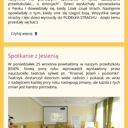
przedszkolaki... o emocjach”. Dzieci wysłuchały opowiadania
o Fenku i dowiedziały się, kiedy Lisek czuje strach. Następnie
opowiadały o tym, kiedy one się czegoś boją. Wszystkie swoje
strachy i lęki dzieci wyrzuciły do PUDEŁKA STRACHU - dzięki temu
przestały się bać:)
Zaczytane
Czytaj więcej
przedszkolaki:):
Spotkanie z Jesienią
W poniedziałek 25 września powitaliśmy w naszym przedszkolu
JESIEŃ. Nową porę roku wprowadził wystawiony przez
nauczycielki teatrzyk sylwet pt. "Krasnal, Jesień i poziomki".
Teatrzyk dostarczył dzieciom wiele radości i pokazał, że wraz
z nadejściem każdej pory roku następują zmiany, ale każda z tych
zmian jest bardzo potrzebna.