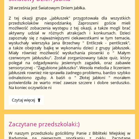
28 września jest Światowym Dniem Jabłka.
Z tej okazji grupa ,,jabłuszek" przygotowała dla wszystkich
przedszkolaków niespodziankę. Zaproszeni goście mieli
możliwość zobaczenia występu z tej okazji, a także mogli brać
aktywny udział w różnych atrakcjach i konkursach. Dzieci
zapoznały się z najważniejszymi ciekawostkami w tym temacie,
wysłuchały wierszyka Jana Brzechwy " Entliczek - pentliczek",
a także obejrzały bajkę w wykonaniu dzieci z grupy jabłuszek.
Miały również możliwość wysłuchania piosenki o " Małym
czerwonym jabłuszku". Został zorganizowany także quiz, który
polegał na odgadywaniu jesiennych zagadek, oraz zabawie
sensorycznej - "Zagubione jabłuszko". Wesoła melodia z liczeniem
jabłuszek rownież nie sprawiła żadnego problemu, bardzo szybko
odnaleziono zguby. A baśń o " Złotej Jabłoni " morałem
potwierdziła że warto mieć zawsze szczere i dobre serduszko.
Na koniec oczywiście ni
Światowy
Czytaj więcej
Dzień
Jabłka:
Zaczytane przedszkolaki:)
W naszym przedszkolu gościliśmy Panie z Bibliteki Miejskiej w
Radymnie na pierwszym spotkaniu z cyklu „Zaczytane