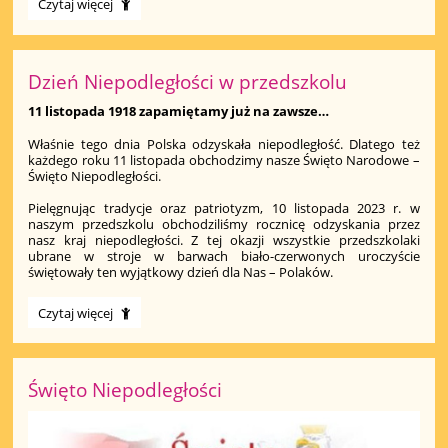
"Życie
Czytaj więcej
cukrem
pisane..."
Światowy
Dzień
Dzień Niepodległości w przedszkolu
Cukrzycy:
11 listopada 1918 zapamiętamy już na zawsze…
Właśnie tego dnia Polska odzyskała niepodległość. Dlatego też
każdego roku 11 listopada obchodzimy nasze Święto Narodowe –
Święto Niepodległości.
Pielęgnując tradycje oraz patriotyzm, 10 listopada 2023 r. w
naszym przedszkolu obchodziliśmy rocznicę odzyskania przez
nasz kraj niepodległości. Z tej okazji wszystkie przedszkolaki
ubrane w stroje w barwach biało-czerwonych uroczyście
świętowały ten wyjątkowy dzień dla Nas – Polaków.
Dzień
Czytaj więcej
Niepodległości
w
przedszkolu:
Święto Niepodległości