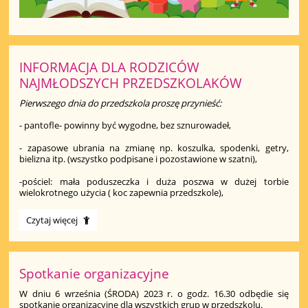
INFORMACJA DLA RODZICÓW
NAJMŁODSZYCH PRZEDSZKOLAKÓW
Pierwszego dnia do przedszkola proszę przynieść:
- pantofle- powinny być wygodne, bez sznurowadeł,
- zapasowe ubrania na zmianę np. koszulka, spodenki, getry,
bielizna itp. (wszystko podpisane i pozostawione w szatni),
-pościel: mała poduszeczka i duża poszwa w dużej torbie
wielokrotnego użycia ( koc zapewnia przedszkole),
INFORMACJA
Czytaj więcej
DLA
RODZICÓW
NAJMŁODSZYCH
PRZEDSZKOLAKÓW:
Spotkanie organizacyjne
W dniu 6 września (ŚRODA) 2023 r. o godz. 16.30 odbędie się
spotkanie organizacyjne dla wszystkich grup w przedszkolu.