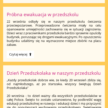
inny
-
wszyscy
Próbna ewakuacja w przedszkolu
równi":
22 września odbyły się w naszym przedszkolu ćwiczenia
przeciwpożarowe. Przeprowadzone ćwiczenia miały na celu
opanowanie umiejętności zachowania się w sytuacji zagrożenia.
Dzieci wraz z pracownikami przedszkola bardzo sprawnie opuściły
budynek, poruszając się drogami ewakuacyjnymi. Po opuszczeniu
budynku udaliśmy się na wyznaczone miejsce zbiórki na placu
zabaw.
Próbna
Czytaj więcej
ewakuacja
w
przedszkolu:
Dzień Przedszkolaka w naszym przedszkolu
„Każdy przedszkolak dobrze wie, że kiedy 20 wrzesień zbliża się,
od najmłodszego, aż po starszaka, wszyscy świętują Dzień
Przedszkolaka"
20 września - to dzień ważny dla wszystkich przedszkolaków w
całej Polsce. Święto to zostało ustanowione, by podkreślić wagę
edukacji przedszkolnej w rozwoju i edukacji dzieci i ma przyczynić
się do popularyzacji wychowania przedszkolnego. Świętowanie