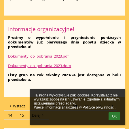
Informacje organizacyjne!
Prosimy o wypełnienie i przyniesienie poniższych
dokumentów już pierwszego dnia pobytu dziecka w
przedszkolu!
Dokumenty_do_pobrania_2023.pdf
Dokumenty_do_pobrania_2023.docx
Listy grup na rok szkolny 2023/24 jest dostępna w holu
przedszkola.
Ta strona wykorzystuje pliki cookies. Korzystając z niej 
wyrażasz zgodę na ich używanie, zgodnie z aktualnymi 
ustawieniami przeglądarki.

Wstecz
6
7
8
9
10
11
12
13
Więcej informacji znajdziesz w 
Polityce prywatności
.
14
15
Dalej
OK