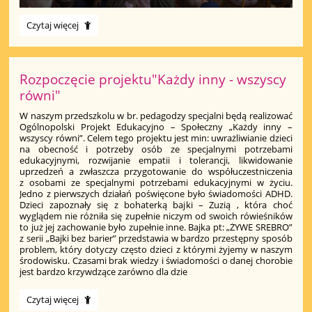
Spotkanie
Czytaj więcej
z
Jesienią:
Rozpoczęcie projektu"Każdy inny - wszyscy
równi"
W naszym przedszkolu w br. pedagodzy specjalni będą realizować
Ogólnopolski Projekt Edukacyjno – Społeczny „Każdy inny –
wszyscy równi”. Celem tego projektu jest min: uwrażliwianie dzieci
na obecność i potrzeby osób ze specjalnymi potrzebami
edukacyjnymi, rozwijanie empatii i tolerancji, likwidowanie
uprzedzeń a zwłaszcza przygotowanie do współuczestniczenia
z osobami ze specjalnymi potrzebami edukacyjnymi w życiu.
Jedno z pierwszych działań poświęcone było świadomości ADHD.
Dzieci zapoznały się z bohaterką bajki – Zuzią , która choć
wyglądem nie różniła się zupełnie niczym od swoich rówieśników
to już jej zachowanie było zupełnie inne. Bajka pt: „ŻYWE SREBRO”
z serii „Bajki bez barier” przedstawia w bardzo przestępny sposób
problem, który dotyczy często dzieci z którymi żyjemy w naszym
środowisku. Czasami brak wiedzy i świadomości o danej chorobie
jest bardzo krzywdzące zarówno dla dzie
Rozpoczęcie
Czytaj więcej
projektu"Każdy