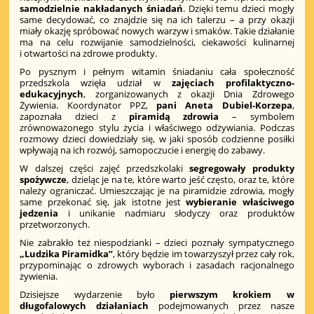
samodzielnie nakładanych śniadań
. Dzięki temu dzieci mogły
same decydować, co znajdzie się na ich talerzu – a przy okazji
miały okazję spróbować nowych warzyw i smaków. Takie działanie
ma na celu rozwijanie samodzielności, ciekawości kulinarnej
i otwartości na zdrowe produkty.
Po pysznym i pełnym witamin śniadaniu cała społeczność
przedszkola wzięła udział w
zajęciach profilaktyczno-
edukacyjnych
, zorganizowanych z okazji Dnia Zdrowego
Żywienia. Koordynator PPZ,
pani Aneta Dubiel-Korzepa
,
zapoznała dzieci z
piramidą zdrowia
– symbolem
zrównoważonego stylu życia i właściwego odżywiania. Podczas
rozmowy dzieci dowiedziały się, w jaki sposób codzienne posiłki
wpływają na ich rozwój, samopoczucie i energię do zabawy.
W dalszej części zajęć przedszkolaki
segregowały produkty
spożywcze
, dzieląc je na te, które warto jeść często, oraz te, które
należy ograniczać. Umieszczając je na piramidzie zdrowia, mogły
same przekonać się, jak istotne jest
wybieranie właściwego
jedzenia
i unikanie nadmiaru słodyczy oraz produktów
przetworzonych.
Nie zabrakło też niespodzianki – dzieci poznały sympatycznego
„Ludzika Piramidka”
, który będzie im towarzyszył przez cały rok,
przypominając o zdrowych wyborach i zasadach racjonalnego
żywienia.
Dzisiejsze wydarzenie było
pierwszym krokiem w
długofalowych działaniach
podejmowanych przez nasze