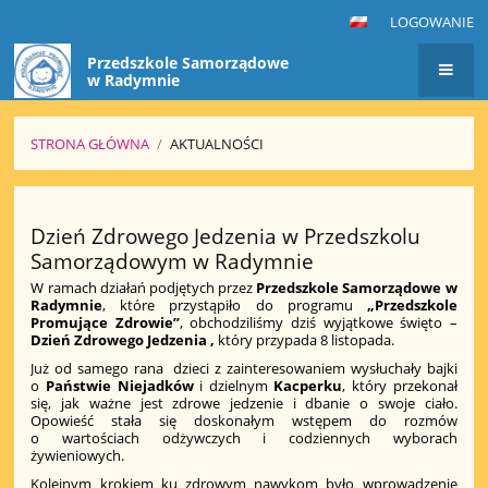
LOGOWANIE
Przedszkole Samorządowe
w Radymnie
STRONA GŁÓWNA
/
AKTUALNOŚCI
Aktualności
Dzień Zdrowego Jedzenia w Przedszkolu
Samorządowym w Radymnie
W ramach działań podjętych przez
Przedszkole Samorządowe w
Radymnie
, które przystąpiło do programu
„Przedszkole
Promujące Zdrowie”
, obchodziliśmy dziś wyjątkowe święto –
Dzień Zdrowego Jedzenia ,
który przypada 8 listopada.
Już od samego rana dzieci z zainteresowaniem wysłuchały bajki
o
Państwie Niejadków
i dzielnym
Kacperku
, który przekonał
się, jak ważne jest zdrowe jedzenie i dbanie o swoje ciało.
Opowieść stała się doskonałym wstępem do rozmów
o wartościach odżywczych i codziennych wyborach
żywieniowych.
Kolejnym krokiem ku zdrowym nawykom było wprowadzenie