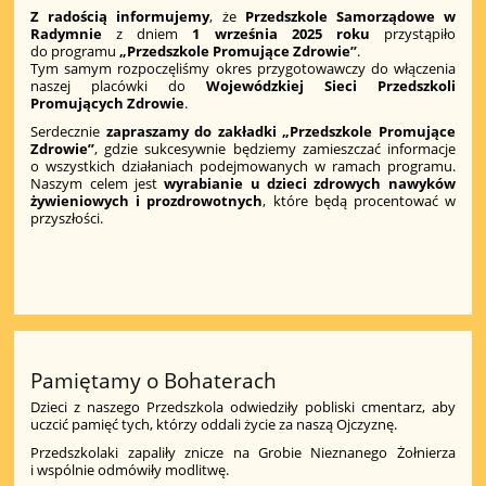
Z radością informujemy
, że
Przedszkole Samorządowe w
Radymnie
z dniem
1 września 2025 roku
przystąpiło
do programu
„Przedszkole Promujące Zdrowie”
.
Tym samym rozpoczęliśmy okres przygotowawczy do włączenia
naszej placówki do
Wojewódzkiej Sieci Przedszkoli
Promujących Zdrowie
.
Serdecznie
zapraszamy do zakładki „Przedszkole Promujące
Zdrowie”
, gdzie sukcesywnie będziemy zamieszczać informacje
o wszystkich działaniach podejmowanych w ramach programu.
Naszym celem jest
wyrabianie u dzieci zdrowych nawyków
żywieniowych i prozdrowotnych
, które będą procentować w
przyszłości.
Pamiętamy o Bohaterach
Dzieci z naszego Przedszkola odwiedziły pobliski cmentarz, aby
uczcić pamięć tych, którzy oddali życie za naszą Ojczyznę.
Przedszkolaki zapaliły znicze na Grobie Nieznanego Żołnierza
i wspólnie odmówiły modlitwę.