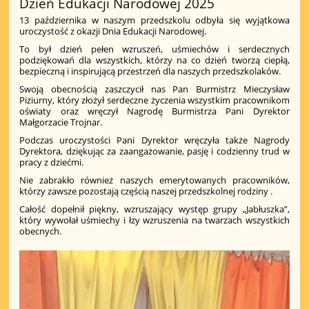
Dzień Edukacji Narodowej 2025
13 października w naszym przedszkolu odbyła się wyjątkowa
uroczystość z okazji Dnia Edukacji Narodowej.
To był dzień pełen wzruszeń, uśmiechów i serdecznych
podziękowań dla wszystkich, którzy na co dzień tworzą ciepłą,
bezpieczną i inspirującą przestrzeń dla naszych przedszkolaków.
Swoją obecnością zaszczycił nas Pan Burmistrz Mieczysław
Piziurny, który złożył serdeczne życzenia wszystkim pracownikom
oświaty oraz wręczył Nagrodę Burmistrza Pani Dyrektor
Małgorzacie Trojnar.
Podczas uroczystości Pani Dyrektor wręczyła także Nagrody
Dyrektora, dziękując za zaangażowanie, pasję i codzienny trud w
pracy z dziećmi.
Nie zabrakło również naszych emerytowanych pracowników,
którzy zawsze pozostają częścią naszej przedszkolnej rodziny .
Całość dopełnił piękny, wzruszający występ grupy „Jabłuszka”,
który wywołał uśmiechy i łzy wzruszenia na twarzach wszystkich
obecnych.