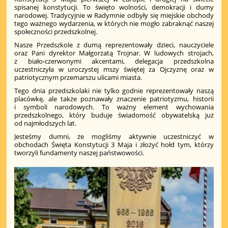
spisanej konstytucji. To święto wolności, demokracji i dumy
narodowej. Tradycyjnie w Radymnie odbyły się miejskie obchody
tego ważnego wydarzenia, w których nie mogło zabraknąć naszej
społeczności przedszkolnej.
Nasze Przedszkole z dumą reprezentowały dzieci, nauczyciele
oraz Pani dyrektor Małgorzatą Trojnar. W ludowych strojach,
z biało-czerwonymi akcentami, delegacja przedszkolna
uczestniczyła w uroczystej mszy świętej za Ojczyznę oraz w
patriotycznym przemarszu ulicami miasta.
Tego dnia przedszkolaki nie tylko godnie reprezentowały naszą
placówkę, ale także poznawały znaczenie patriotyzmu, historii
i symboli narodowych. To ważny element wychowania
przedszkolnego, który buduje świadomość obywatelską już
od najmłodszych lat.
Jesteśmy dumni, że mogliśmy aktywnie uczestniczyć w
obchodach Święta Konstytucji 3 Maja i złożyć hołd tym, którzy
tworzyli fundamenty naszej państwowości.