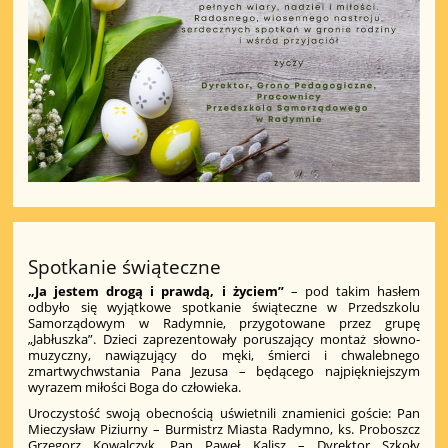
Spotkanie świąteczne
„Ja jestem drogą i prawdą, i życiem”
– pod takim hasłem
odbyło się wyjątkowe spotkanie świąteczne w Przedszkolu
Samorządowym w Radymnie, przygotowane przez grupę
„Jabłuszka”. Dzieci zaprezentowały poruszający montaż słowno-
muzyczny, nawiązujący do męki, śmierci i chwalebnego
zmartwychwstania Pana Jezusa – będącego najpiękniejszym
wyrazem miłości Boga do człowieka.
Uroczystość swoją obecnością uświetnili znamienici goście: Pan
Mieczysław Piziurny – Burmistrz Miasta Radymno, ks. Proboszcz
Grzegorz Kowalczyk, Pan Paweł Kalisz – Dyrektor Szkoły