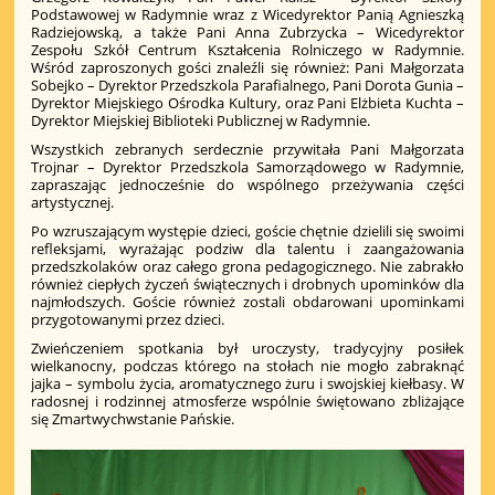
Podstawowej w Radymnie wraz z Wicedyrektor Panią Agnieszką
Radziejowską, a także Pani Anna Zubrzycka – Wicedyrektor
Zespołu Szkół Centrum Kształcenia Rolniczego w Radymnie.
Wśród zaproszonych gości znaleźli się również: Pani Małgorzata
Sobejko – Dyrektor Przedszkola Parafialnego, Pani Dorota Gunia –
Dyrektor Miejskiego Ośrodka Kultury, oraz Pani Elżbieta Kuchta –
Dyrektor Miejskiej Biblioteki Publicznej w Radymnie.
Wszystkich zebranych serdecznie przywitała Pani Małgorzata
Trojnar – Dyrektor Przedszkola Samorządowego w Radymnie,
zapraszając jednocześnie do wspólnego przeżywania części
artystycznej.
Po wzruszającym występie dzieci, goście chętnie dzielili się swoimi
refleksjami, wyrażając podziw dla talentu i zaangażowania
przedszkolaków oraz całego grona pedagogicznego. Nie zabrakło
również ciepłych życzeń świątecznych i drobnych upominków dla
najmłodszych. Goście również zostali obdarowani upominkami
przygotowanymi przez dzieci.
Zwieńczeniem spotkania był uroczysty, tradycyjny posiłek
wielkanocny, podczas którego na stołach nie mogło zabraknąć
jajka – symbolu życia, aromatycznego żuru i swojskiej kiełbasy. W
radosnej i rodzinnej atmosferze wspólnie świętowano zbliżające
się Zmartwychwstanie Pańskie.