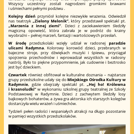
Wszyscy uczestnicy zostali nagrodzeni gromkimi brawami
i uśmiechami pełnymi podziwu .
Kolejny dzień
przyniósł kolejne niezwykłe wrażenia. Odwiedził
nas teatrzyk
„Zielony Melonik”
, który przedstawił spektakl pt.
„Marzenia z innej ziemi”
. Dzieci z zaciekawieniem śledziły
magiczną opowieść, która zabrała je w podróż do krainy
wyobraźni – pełnej marzeń, fantazji i wartościowych przesłań.
W środę
przedszkolaki wzięły udział w radosnej
paradzie
ulicami Radymna
. Kolorowy korowód dzieci, przebranych w
bajeczne stroje, przy dźwiękach muzyki i śpiewu, przyciągał
spojrzenia przechodniów i wprowadzał wszystkich w radosny
nastrój. Było to piękne przypomnienie, jak cudownie i beztrosko
jest być dzieckiem.
Czwartek
również obfitował w kulturalne doznania – najstarsze
grupy przedszkolne udały się do
Miejskiego Ośrodka Kultury w
Radymnie
, gdzie obejrzały spektakl pt.
„Hej ho! Królewna
i krasnoludki”
w wykonaniu szkolnej grupy teatralnej ze Szkoły
Podstawowej w Radymnie. Dzieci z zachwytem śledziły losy
bajkowych bohaterów, a żywa gra aktorska ich starszych kolegów
dostarczyła wielu wrażeń i uśmiechów.
Tydzień pełen radości i wspaniałych atrakcji na długo pozostanie
w pamięci wszystkich przedszkolaków.