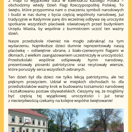
2 maja to wyjątkowa data w kalendarzu każdego Polaka –
obchodzimy wtedy Dzień Flagi Rzeczypospolitej Polskiej. To
święto, które przypomina nam o znaczeniu symboli narodowych
i budzi w nas dumę z bycia częścią wspólnoty narodowej. Już
tradycyjnie w Radymnie parę dni wcześniej odbywa się uroczyste
spotkanie wszystkich placówek oświatowych przed budynkiem
Urzędu Miasta, by wspólnie z burmistrzem uczcić ten ważny
dzień.
Nasze przedszkole również nie mogło zabraknąć na tym
wydarzeniu. Najmłodsze dzieci dumnie reprezentowały naszą
placówkę – odświętnie ubrane, z biało-czerwonymi flagami w
dłoniach, z wielkim zaangażowaniem uczestniczyły w uroczystości.
Przedszkolaki wspólnie odśpiewały hymn narodowy,
prezentowały piosenki patriotyczne oraz recytowały wiersze,
które poruszyły serca wszystkich zebranych.
Ten dzień był dla dzieci nie tylko lekcją patriotyzmu, ale też
pięknym przeżyciem. Udział w miejskich obchodach to dla
przedszkolaków ważny krok w budowaniu tożsamości narodowej
i kształtowaniu postaw obywatelskich. Cieszymy się, że mogliśmy
być częścią tej wyjątkowej uroczystości i już teraz
z niecierpliwością czekamy na kolejne wspólne świętowanie!