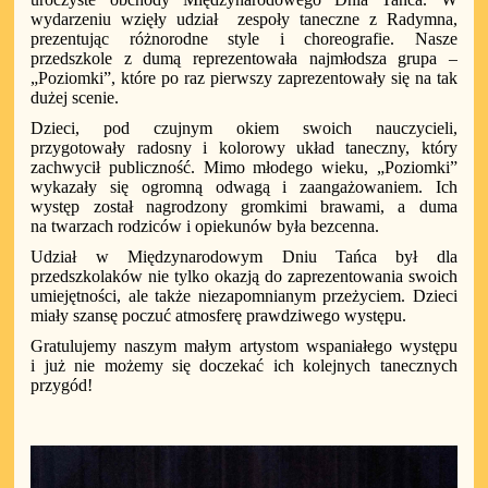
wydarzeniu wzięły udział
zespoły taneczne z Radymna,
prezentując różnorodne style i choreografie. Nasze
przedszkole z dumą reprezentowała najmłodsza grupa –
„Poziomki”, które po raz pierwszy zaprezentowały się na tak
dużej scenie.
Dzieci, pod czujnym okiem swoich nauczycieli,
przygotowały radosny i kolorowy układ taneczny, który
zachwycił publiczność. Mimo młodego wieku, „Poziomki”
wykazały się ogromną odwagą i zaangażowaniem. Ich
występ został nagrodzony gromkimi brawami, a duma
na twarzach rodziców i opiekunów była bezcenna.
Udział w Międzynarodowym Dniu Tańca był dla
przedszkolaków nie tylko okazją do zaprezentowania swoich
umiejętności, ale także niezapomnianym przeżyciem. Dzieci
miały szansę poczuć atmosferę prawdziwego występu.
Gratulujemy naszym małym artystom wspaniałego występu
i już nie możemy się doczekać ich kolejnych tanecznych
przygód!