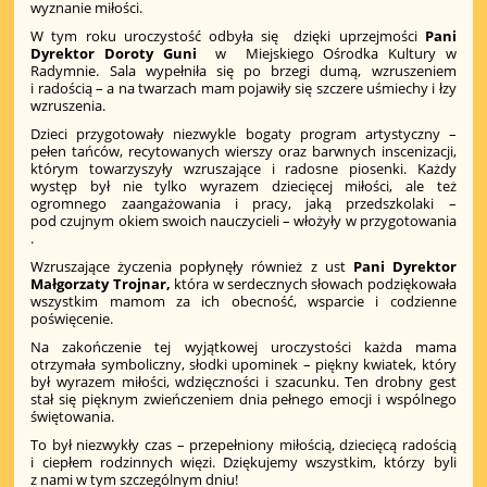
wyznanie miłości.
W tym roku uroczystość odbyła się dzięki uprzejmości
Pani
Dyrektor Doroty Guni
w Miejskiego Ośrodka Kultury w
Radymnie. Sala wypełniła się po brzegi dumą, wzruszeniem
i radością – a na twarzach mam pojawiły się szczere uśmiechy i łzy
wzruszenia.
Dzieci przygotowały niezwykle bogaty program artystyczny –
pełen tańców, recytowanych wierszy oraz barwnych inscenizacji,
którym towarzyszyły wzruszające i radosne piosenki. Każdy
występ był nie tylko wyrazem dziecięcej miłości, ale też
ogromnego zaangażowania i pracy, jaką przedszkolaki –
pod czujnym okiem swoich nauczycieli – włożyły w przygotowania
.
Wzruszające życzenia popłynęły również z ust
Pani Dyrektor
Małgorzaty Trojnar,
która w serdecznych słowach podziękowała
wszystkim mamom za ich obecność, wsparcie i codzienne
poświęcenie.
Na zakończenie tej wyjątkowej uroczystości każda mama
otrzymała symboliczny, słodki upominek – piękny kwiatek, który
był wyrazem miłości, wdzięczności i szacunku. Ten drobny gest
stał się pięknym zwieńczeniem dnia pełnego emocji i wspólnego
świętowania.
To był niezwykły czas – przepełniony miłością, dziecięcą radością
i ciepłem rodzinnych więzi. Dziękujemy wszystkim, którzy byli
z nami w tym szczególnym dniu!