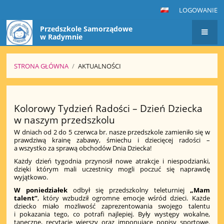
LOGOWANIE
Przedszkole Samorządowe
w Radymnie
STRONA GŁÓWNA
/
AKTUALNOŚCI
Aktualności
Kolorowy Tydzień Radości – Dzień Dziecka
w naszym przedszkolu
W dniach od 2 do 5 czerwca br. nasze przedszkole zamieniło się w
prawdziwą krainę zabawy, śmiechu i dziecięcej radości –
a wszystko za sprawą obchodów Dnia Dziecka!
Każdy dzień tygodnia przynosił nowe atrakcje i niespodzianki,
dzięki którym mali uczestnicy mogli poczuć się naprawdę
wyjątkowo.
W poniedziałek
odbył się przedszkolny teleturniej
„Mam
talent”
, który wzbudził ogromne emocje wśród dzieci. Każde
dziecko miało możliwość zaprezentowania swojego talentu
i pokazania tego, co potrafi najlepiej. Były występy wokalne,
taneczne, recytacje wierszy oraz imponujące popisy sportowe.