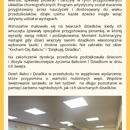
układów choreograficznych. Program artystyczny został starannie
przygotowany przez nauczycieli i dostosowany do wieku
przedszkolaków, dzięki czemu każde dziecko mogło wziąć
aktywny udział w występach.
Wzruszenie malowało się na twarzach dziadków, kiedy ich
wnuczęta śpiewały specjalnie przygotowaną piosenkę, w której
wyraziły swoją miłość i podziękowania. Moment kulminacyjny
nastąpił, gdy dzieci wręczyły swoim dziadkom własnoręcznie
wykonane laurki i drobne upominki. Nie zabrakło też słów:
"Kocham Cię, Babciu" i "Dziękuję, Dziadku".
Na zakończenie dyrekcja przedszkola podziękowała dzieciom
i złożyła najserdeczniejsze życzenia Babciom i Dziadkom w dniu
Ich święta.
Dzień Babci i Dziadka w przedszkolu to wyjątkowe wydarzenie,
które przypomina o wartości rodzinnych więzi. Wspólne
świętowanie sprawiło, że ten tydzień na długo pozostanie w
pamięci zarówno najmłodszych, jak i ich ukochanych dziadków.