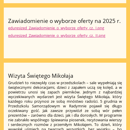
Zawiadomienie o wyborze oferty na 2025 r.
eduresized_Zawiadomienie_o_wyborze_oferty_cz._I.png
eduresized_Zawiadomienie_o_wyborze_oferty_cz._II.png
Wizyta Świętego Mikołaja
Grudzień to niezwykły czas w przedszkolach – sale wypełniają się
świątecznymi dekoracjami, dzieci z zapałem uczą się kolęd, a w
powietrzu unosi się zapach pierników. Jednym z najbardziej
wyczekiwanych wydarzeń jest wizyta Świętego Mikołaja, który
każdego roku przynosi ze sobą mnóstwo radości. 5 grudnia w
Przedszkolu Samorządowym w Radymnie pojawił się długo
oczekiwany gość. Jak zawsze przywiózł ze sobą wór pełen
prezentów – zarówno dla dzieci, jak i dla dorosłych. W programie
nie zabrakło wspólnego śpiewania piosenek, recytowania wierszy
i serdecznych rozmów z przemiłym Mikołajem. To dzień, który
wywołał uśmiech na twarzach wszystkich, bez wyjątku – bo