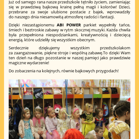
Już od samego rana nasze przedszkole tętniło życiem, zamieniając
się w prawdziwą bajkową krainę pełną magii i kolorów! Dzieci,
przebrane za swoje ulubione postacie z bajek, wprowadziły
do naszego dnia niesamowitą atmosferę radości i fantazji.
Dzięki niezastąpionemu
ABI POWER
parkiet wypełniły tańce,
śmiech i beztroskie zabawy w rytm skocznej muzyki. Każda chwila
była przepełniona niespodziankami, kreatywnością i dziecięcą
energią, które udzieliły się wszystkim obecnym.
Serdecznie dziękujemy wszystkim przedszkolakom
za zaangażowanie, piękne stroje i wspólną zabawę.To dzięki Wam
ten dzień na długo pozostanie w naszej pamięci jako prawdziwie
magiczne wydarzenie!
Do zobaczenia na kolejnych, równie bajkowych przygodach!