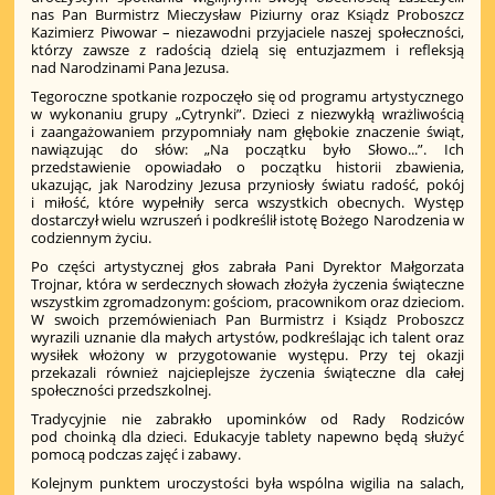
nas Pan Burmistrz Mieczysław Piziurny oraz Ksiądz Proboszcz
Kazimierz Piwowar – niezawodni przyjaciele naszej społeczności,
którzy zawsze z radością dzielą się entuzjazmem i refleksją
nad Narodzinami Pana Jezusa.
Tegoroczne spotkanie rozpoczęło się od programu artystycznego
w wykonaniu grupy „Cytrynki”. Dzieci z niezwykłą wrażliwością
i zaangażowaniem przypomniały nam głębokie znaczenie świąt,
nawiązując do słów: „Na początku było Słowo...”. Ich
przedstawienie opowiadało o początku historii zbawienia,
ukazując, jak Narodziny Jezusa przyniosły światu radość, pokój
i miłość, które wypełniły serca wszystkich obecnych. Występ
dostarczył wielu wzruszeń i podkreślił istotę Bożego Narodzenia w
codziennym życiu.
Po części artystycznej głos zabrała Pani Dyrektor Małgorzata
Trojnar, która w serdecznych słowach złożyła życzenia świąteczne
wszystkim zgromadzonym: gościom, pracownikom oraz dzieciom.
W swoich przemówieniach Pan Burmistrz i Ksiądz Proboszcz
wyrazili uznanie dla małych artystów, podkreślając ich talent oraz
wysiłek włożony w przygotowanie występu. Przy tej okazji
przekazali również najcieplejsze życzenia świąteczne dla całej
społeczności przedszkolnej.
Tradycyjnie nie zabrakło upominków od Rady Rodziców
pod choinką dla dzieci. Edukacyje tablety napewno będą służyć
pomocą podczas zajęć i zabawy.
Kolejnym punktem uroczystości była wspólna wigilia na salach,