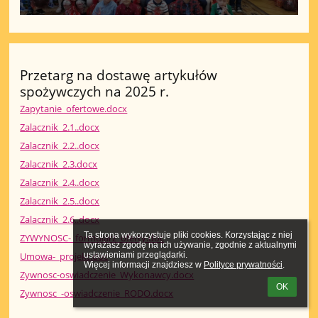
Przetarg na dostawę artykułów
spożywczych na 2025 r.
Zapytanie_ofertowe.docx
Zalacznik_2.1..docx
Zalacznik_2.2..docx
Zalacznik_2.3.docx
Zalacznik_2.4..docx
Zalacznik_2.5..docx
Zalacznik_2.6..docx
Ta strona wykorzystuje pliki cookies. Korzystając z niej 
ZYWYNOSC-_formularz_oferty.doc
wyrażasz zgodę na ich używanie, zgodnie z aktualnymi 
ustawieniami przeglądarki.

Umowa-_projekt.doc
Więcej informacji znajdziesz w 
Polityce prywatności
.
Zywnosc-oswiadczenie_Wykonawcy.docx
OK
Zywnosc_-oswiadczenie_RODO.docx