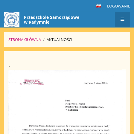
LOGOWANIE
Przedszkole Samorządowe
w Radymnie
STRONA GŁÓWNA
/
AKTUALNOŚCI
Aktualności
.