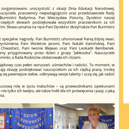
zorganizowano uroczystość z okazji Dnia Edukacji Narodowej.
uczyciele, pracownicy niepedagogiczni oraz przedstawiciele Rady
rmistrz Radymna, Pan Mieczysław Piziurny. Dyrektor naszej
w ciepłych słowach podziękowała wszystkim pracownikom za Ich
ćmi. Słowa uznania na ręce Pani Dyrektor złożył także Pan Burmistrz
ż specjalne nagrody. Pan Burmistrz uhonorował Panią Edytę Iwan,
różnienia Pani Wioletcie Jaromi, Pani Natalii Kamińskiej, Pani
e Chwastarz, Pani Iwonie Blejwas oraz Pani Leokadii Bembenek.
czny przygotowany przez dzieci z grupy "Jabłuszka". Nauczyciele
minki, a Rada Rodziców obdarowała ich różami.
yjątkowy czas pełen wzruszeń, uśmiechów i radości. To moment, w
mają okazję podziękować nauczycielom za Ich ciężką pracę, troskę
ą się pewniejsze siebie, odkrywają swoje talenty i uczą się, jak radzić
kluczową rolę w życiu maluchów – są przewodnikami, opiekunami
 nie tylko ich święto, ale także hołd dla ich poświęcenia i pasji, z jaką
ia.