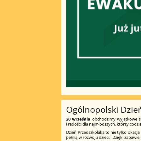
Ogólnopolski Dzie
20 września
obchodzimy wyjątkowe ś
i radości dla najmłodszych, którzy codz
Dzień Przedszkolaka to nie tylko okazja
pełnią w rozwoju dzieci. Dzięki zabawie