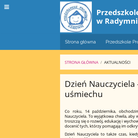
Przedszko
w Radymni
Strona główna
Przedszkole P
STRONA GŁÓWNA
/
AKTUALNOŚCI
Aktualności
Dzień Nauczyciela 
uśmiechu
Co roku, 14 października, obchodzi
Nauczyciela. To wyjątkowa chwila, aby 
troszczą się o rozwój, edukację i wych
docenić tych, którzy pomagają im odkryw
Dzień Nauczyciela to także czas, kied