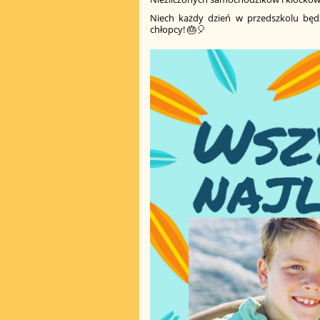
Niech każdy dzień w przedszkolu będz
chłopcy! 🎂🎈