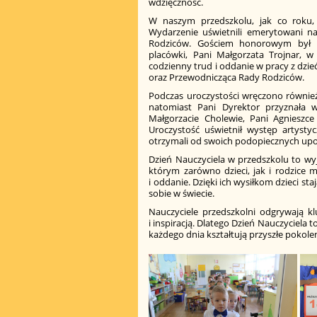
wdzięczność.
W naszym przedszkolu, jak co roku, 
Wydarzenie uświetnili emerytowani na
Rodziców. Gościem honorowym był Bu
placówki, Pani Małgorzata Trojnar, 
codzienny trud i oddanie w pracy z dzie
oraz Przewodnicząca Rady Rodziców.
Podczas uroczystości wręczono równie
natomiast Pani Dyrektor przyznała wy
Małgorzacie Cholewie, Pani Agnieszc
Uroczystość uświetnił występ artysty
otrzymali od swoich podopiecznych upo
Dzień Nauczyciela w przedszkolu to w
którym zarówno dzieci, jak i rodzice 
i oddanie. Dzięki ich wysiłkom dzieci staj
sobie w świecie.
Nauczyciele przedszkolni odgrywają 
i inspiracją. Dlatego Dzień Nauczyciela to
każdego dnia kształtują przyszłe pokolen