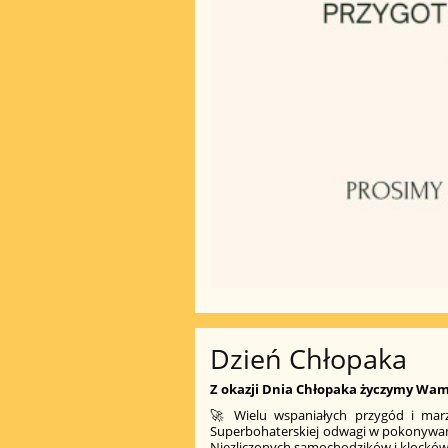
Dzień Chłopaka
Z okazji Dnia Chłopaka życzymy Wam
🚀 Wielu wspaniałych przygód i marze
Superbohaterskiej odwagi w pokonywaniu
Niezliczonych samochodzików i klocków