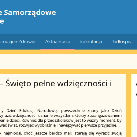
le Samorządowe
e
romujące Zdrowie
Aktualności
Rekrutacja
Jadłospis
– Święto pełne wdzięczności i
my Dzień Edukacji Narodowej, powszechnie znany jako Dzień
wyrazić wdzięczność i uznanie wszystkim, którzy z zaangażowaniem
owanie dzieci. Również dla przedszkolaków jest to ważny moment, by
ać świat, rozwijać wyobraźnię i nawiązywać pierwsze przyjaźnie.
y najmłodsi, choć jeszcze bardzo mali, starają się wyrazić swoją