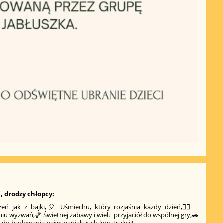
, drodzy chłopcy:
ń jak z bajki,🎈 Uśmiechu, który rozjaśnia każdy dzień,🦸‍♂️
 wyzwań,🏀 Świetnej zabawy i wielu przyjaciół do wspólnej gry,🚗
 do budowania najwspanialszych konstrukcji!